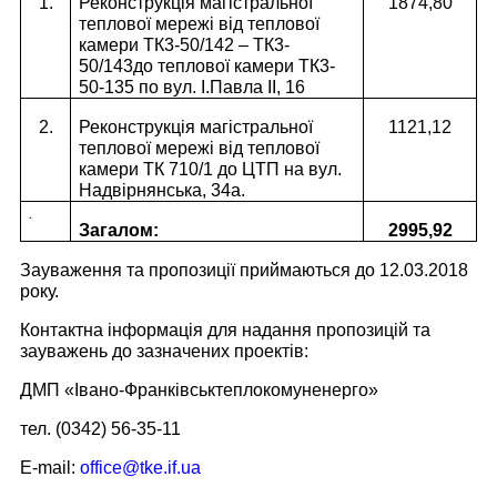
1.
Реконструкція магістральної
1874,80
теплової мережі від теплової
камери ТК3-50/142 – ТК3-
50/143до теплової камери ТК3-
50-135 по вул. І.Павла ІІ, 16
2.
Реконструкція магістральної
1121,12
теплової мережі від теплової
камери ТК 710/1 до ЦТП на вул.
Надвірнянська, 34а.
.
Загалом:
2995,92
Зауваження та пропозиції приймаються до 12.03.2018
року.
Контактна інформація для надання пропозицій та
зауважень до зазначених проектів:
ДМП «Івано-Франківськтеплокомуненерго»
тел. (0342) 56-35-11
E-mail:
office@tke.if.ua