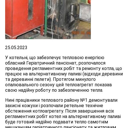
25.05.2023
У котельні, що забезпечує тепловою енергією
обласний Геріатричний пансіонат, розпочалося
проведення регламентних робіт та ремонту котла, що
працює на альтернативному паливі (відходи деревини
та деревинні пелети). Протягом минулого
опалювального сезону цей теплоагрегат показав
свою надійну роботу по забезпеченню тепла.
Нині працівники теплового району №1 демонтували
захисні кожухи і розпочали ретельне технічне
обстеження котлоагрегату. Після завершення всіх
регламентних робіт котел на альтернативному паливі
буде готовий надійно подавати тепло самотнім
мешканцям геріатричного пансіонату та житловим