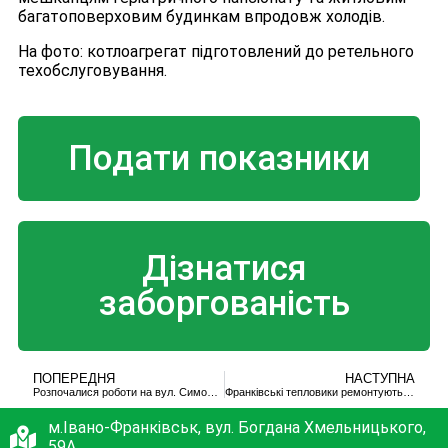
багатоповерховим будинкам впродовж холодів.
На фото: котлоагрегат підготовлений до ретельного
техобслуговування.
Подати показники
Дізнатися
заборгованість
ПОПЕРЕДНЯ
НАСТУПНА
Розпочалися роботи на вул. Симоненка
Франківські тепловики ремонтують теплотрасу, на якій під час гідравлічних випробувань стався порив
м.Івано-Франківськ, вул. Богдана Хмельницького,
59А