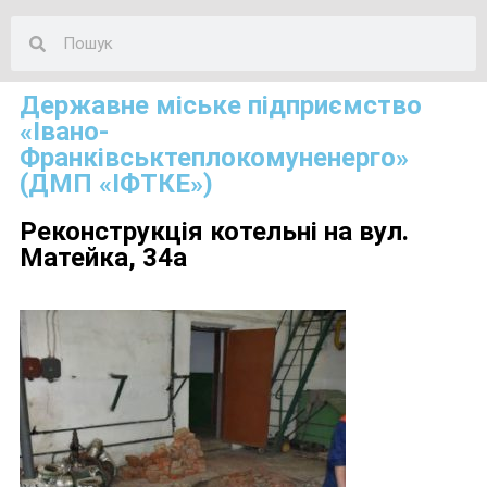
Державне міське підприємство
«Івано-
Франківськтеплокомуненерго»
(ДМП «ІФТКЕ»)
Реконструкція котельні на вул.
Матейка, 34а