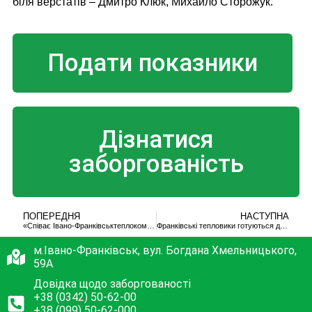
біля верстатів – Дмитро Клюк, Михайло Сторожук.
Подати показники
Дізнатися
заборгованість
ПОПЕРЕДНЯ
НАСТУПНА
«Співає Івано-Франківськтеплокомуненерго» – це історія про буквальне і відносне тепло, – Н. Парфан
Франківські тепловики готуються до опалювального сезону (відеосюжет)
м.Івано-Франківськ, вул. Богдана Хмельницького,
59А
Довідка щодо заборгованості
+38 (0342) 50-62-00
+38 (099) 50-62-000