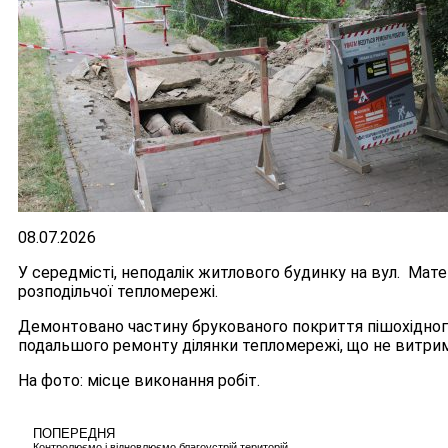
08.07.2026
У середмісті, неподалік житлового будинку на вул. Мате
розподільчої тепломережі.
Демонтовано частину брукованого покриття пішохідного
подальшого ремонту ділянки тепломережі, що не витрима
На фото: місце виконання робіт.
ПОПЕРЕДНЯ
Контролюємо і відновлюємо благоустрій територій