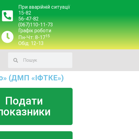
При аварійній ситуації
15-82
56-47-82
(067)110-11-73
Графік роботи
15
Пн-Чт: 8-17
Обід: 12-13
о» (ДМП «ІФТКЕ»)
Подати
показники