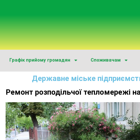
Графік прийому громадян
Споживачам
Державне міське підприємст
Ремонт розподільчої тепломережі на