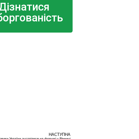
Дізнатися
боргованість
НАСТУПНА
овики України зустрілися на форумі у Вінниці