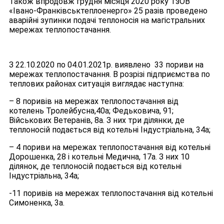
Також впродовж грудня місяця 2020 року ТзОВ
«Івано-Франківськтеплоенерго» 25 разів проведено
аварійні зупинки подачі теплоносія на магістральних
мережах теплопостачання.
З 22.10.2020 по 04.01.2021р. виявлено 33 пориви на
мережах теплопостачання. В розрізі підприємства по
теплових районах ситуація виглядає наступна:
– 8 поривів на мережах теплопостачання від
котелень Тролейбусна,40а; Федьковича, 91;
Військових Ветеранів, 8а. З них три ділянки, де
теплоносій подається від котельні Індустріальна, 34а;
– 4 пориви на мережах теплопостачання від котельні
Дорошенка, 28 і котельні Медична, 17а. З них 10
ділянок, де теплоносій подається від котельні
Індустріальна, 34а;
-11 поривів на мережах теплопостачання від котельні
Симоненка, 3а.