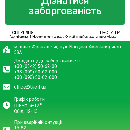
Дізнатися
заборгованість
ПОПЕРЕДНЯ
НАСТУПНА
Гарячі свята. В Новорічні свята іванофранківські теплоенергетики 34 рази виїжджали на виклики
Онлайн прийом заступника міського голови
м.Івано-Франківськ, вул. Богдана Хмельницького,
59А
Довідка щодо заборгованості
+38 (0342) 50-62-00
+38 (099) 50-62-000
+38 (098) 50-62-000
office@tke.if.ua
Графік роботи
15
Пн-Чт: 8-17
Обід: 12-13
При аварійній ситуації
15-82