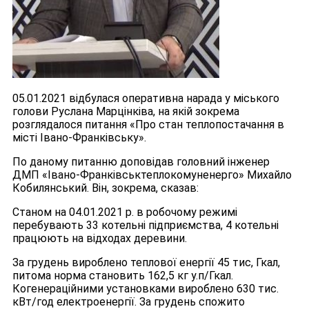
05.01.2021 відбулася оперативна нарада у міського
голови Руслана Марцінківа, на якій зокрема
розглядалося питання «Про стан теплопостачання в
місті Івано-Франківську».
По даному питанню доповідав головний інженер
ДМП «Івано-Франківськтеплокомуненерго» Михайло
Кобилянський. Він, зокрема, сказав:
Станом на 04.01.2021 р. в робочому режимі
перебувають 33 котельні підприємства, 4 котельні
працюють на відходах деревини.
За грудень вироблено теплової енергії 45 тис, Гкал,
питома норма становить 162,5 кг у.п/Гкал.
Когенераційними установками вироблено 630 тис.
кВт/год електроенергії. За грудень спожито