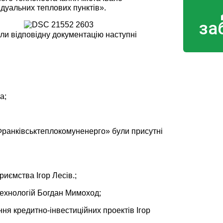
ідуальних теплових пунктів».
за
ли відповідну документацію наступні
а;
Франківськтеплокомуненерго» були присутні
риємства Ігор Лесів.;
 технологій Богдан Мимоход;
ння кредитно-інвестиційних проектів Ігор