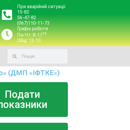
При аварійній ситуації
15-82
56-47-82
(067)110-11-73
Графік роботи
15
Пн-Чт: 8-17
Обід: 12-13
о» (ДМП «ІФТКЕ»)
Подати
показники