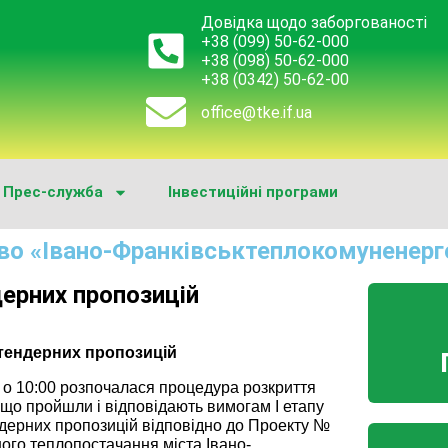
Довідка щодо заборгованості
+38 (099) 50-62-000
+38 (098) 50-62-000
+38 (0342) 50-62-00
office@tke.if.ua
Прес-служба
Інвестиційні програми
во «Івано-Франківськтеплокомуненерг
дерних пропозицій
у тендерних пропозицій
 о 10:00 розпочалася процедура розкриття
 що пройшли і відповідають вимогам І етапу
тендерних пропозицій відповідно до Проекту №
ого теплопостачання міста Івано-