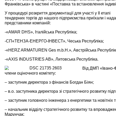
Франківська» в частині «Поставка та встановлення індив
У процедурі розкриття документації для участі у ІІ етапі
тендерних торгів
до нашого підприємства приїхали і нада
представники компаній:
-«AMAR DHS», Італійська Республіка;
-СП«ТЕНЗА-ЕНЕРГО-ІНВЕСТ», Чеська Республіка;
-«HERZ ARMATUREN Ges m.b.H.», Австрійська Республік
-«AXIS INDUSTRIES AB», Литовська Республіка.
Від ДМП «Івано-
члени оціночного комітету:
– заступник директора з фінансів Богдан Біян;
– в.о. заступника директора зі стратегічного розвитку підп
– заступник головного інженера з енергетики та новітніх
– начальник відділу стратегічного розвитку та впровадже
Марунчак;