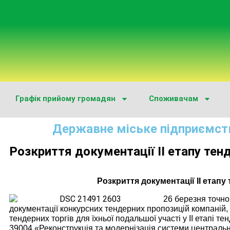
Графік прийому громадян
Споживачам
Державне міське підприємст
Розкриття документації ІІ етапу тен
Розкриття документації ІІ етап
26 березня точно
документації конкурсних тендерних пропозицій компаній,
тендерних торгів для їхньої подальшої участі у ІІ етапі 
39004 «Реконструкція та модернізація системи центральн