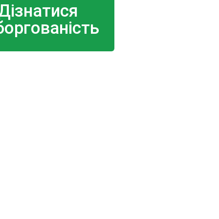
Дізнатися
боргованість