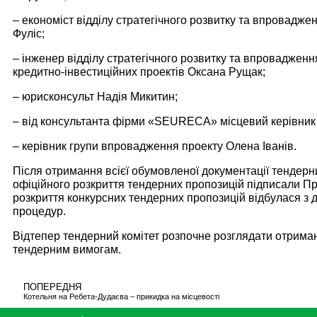
– економіст відділу стратегічного розвитку та впроваджен
Фуліс;
– інженер
відділу стратегічного розвитку та впровадженн
кредитно-інвестиційних проектів Оксана Рущак;
– юрисконсульт Надія Микитин;
– від консультанта фірми «SEURECA» місцевий керівни
– керівник групи впровадження проекту Олена Іванів.
Після отримання всієї обумовленої документації тендер
офіційного розкриття тендерних пропозицій підписали Пр
розкриття конкурсних тендерних пропозицій відбулася з
процедур.
Відтепер тендерний комітет розпочне розглядати отримані 
тендерним вимогам.
ПОПЕРЕДНЯ
Котельня на Ребета-Дудаєва – прикидка на місцевості