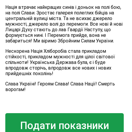
Нація втрачає найкращих синів і доньок на полі бою,
на полі Слави. Зростає галерея полеглих бійців на
центральній вулиці міста. Та не всихає джерело
мужності, джерело волі до перемоги. Все нові й нові
Лицарі Духу стають до лав Гвардії Наступу, що
формується нині. І Перемога прийде, вона не
забариться! Ми віримо Збройним Силам України.
Нескорена Нація Хліборобів стала прикладом
стійкості, прикладом мужності для цілої світової
спільноти! Українська Держава була, є і буде
впродовж сторічь, впродовж все нових і нових
прийдешніх поколінь!
Слава Україні! Героям Слава! Слава Нації! Смерть
ворогам!
Подати показники