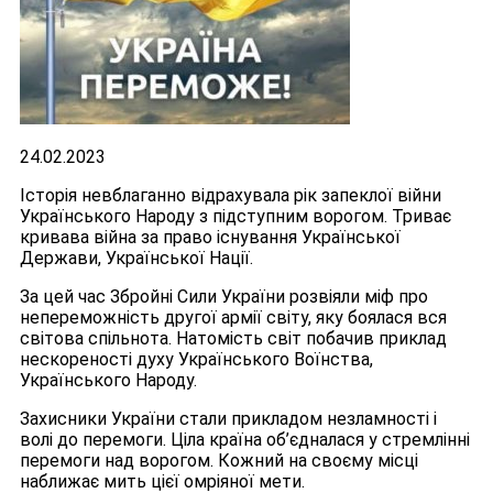
24.02.2023
Історія невблаганно відрахувала рік запеклої війни
Українського Народу з підступним ворогом. Триває
кривава війна за право існування Української
Держави, Української Нації.
За цей час Збройні Сили України розвіяли міф про
непереможність другої армії світу, яку боялася вся
світова спільнота. Натомість світ побачив приклад
нескореності духу Українського Воїнства,
Українського Народу.
Захисники України стали прикладом незламності і
волі до перемоги. Ціла країна об’єдналася у стремлінні
перемоги над ворогом. Кожний на своєму місці
наближає мить цієї омріяної мети.