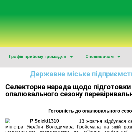
Графік прийому громадян
Споживачам
Державне міське підприємст
Селекторна нарада щодо підготовки
опалювального сезону перевіривальн
Готовність до опалювального сезо
13 жовтня відбулася с
міністра України Володимира Гройсмана на якій роз