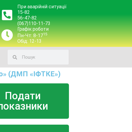
При аварійній ситуації
15-82
56-47-82
(067)110-11-73
Графік роботи
15
Пн-Чт: 8-17
Обід: 12-13
о» (ДМП «ІФТКЕ»)
Подати
показники