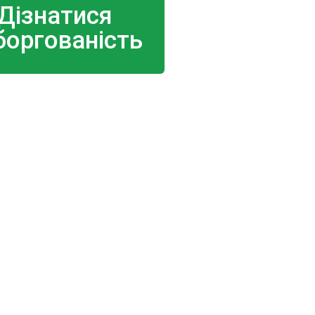
Дізнатися
боргованість