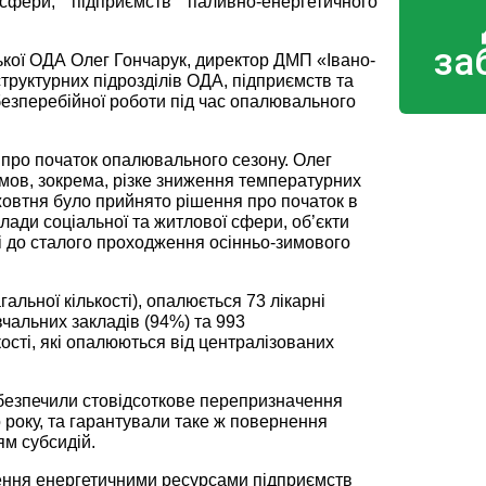
сфери, підприємств паливно-енергетичного
за
ської ОДА Олег Гончарук, директор ДМП «Івано-
руктурних підрозділів ОДА, підприємств та
безперебійної роботи під час опалювального
 про початок опалювального сезону. Олег
мов, зокрема, різке зниження температурних
жовтня було прийнято рішення про початок в
лади соціальної та житлової сфери, об’єкти
і до сталого проходження осінньо-зимового
альної кількості), опалюється 73 лікарні
чальних закладів (94%) та 993
кості, які опалюються від централізованих
безпечили стовідсоткове перепризначення
 року, та гарантували таке ж повернення
ям субсидій.
ення енергетичними ресурсами підприємств