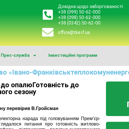
Довідка щодо заборгованості
+38 (099) 50-62-000
+38 (098) 50-62-000
+38 (0342) 50-62-00
office@tke.if.ua
Прес-служба
Інвестиційні програми
во «Івано-Франківськтеплокомуненерг
 до опалюГотовність до
ого сезону
ну перевірив В.Гройсман
електорна нарада під головуванням Прем’єр-
глядалося питання про готовність житлово-