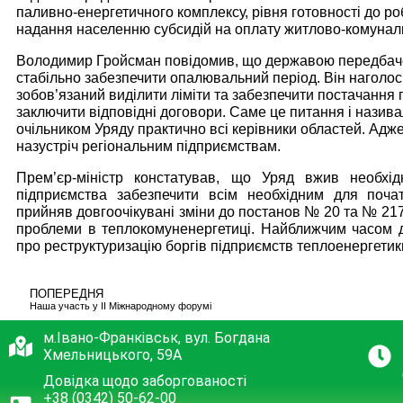
паливно-енергетичного комплексу, рівня готовності до р
надання населенню субсидій на оплату житлово-комуналь
Володимир Гройсман повідомив, що державою передбачен
стабільно забезпечити опалювальний період. Він наголо
зобов’язаний виділити ліміти та забезпечити постачання 
заключити відповідні договори. Саме це питання і назив
очільником Уряду практично всі керівники областей. Адж
назустріч регіональним підприємствам.
Прем’єр-міністр констатував, що Уряд вжив необхід
підприємства забезпечити всім необхідним для поча
прийняв довгоочікувані зміни до постанов № 20 та № 21
проблеми в теплокомуненергетиці. Найближчим часом 
про реструктуризацію боргів підприємств теплоенергетик
ПОПЕРЕДНЯ
Наша участь у ІІ Міжнародному форумі
м.Івано-Франківськ, вул. Богдана
Хмельницького, 59А
Довідка щодо заборгованості
+38 (0342) 50-62-00