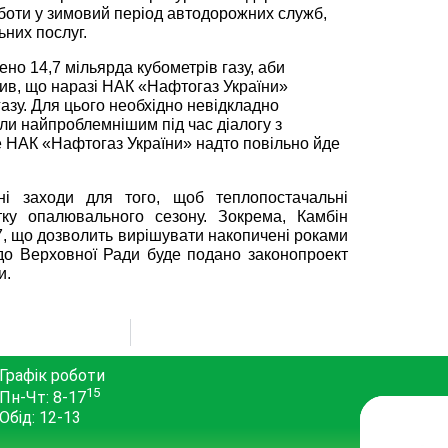
оботи у зимовий період автодорожних служб,
них послуг.
о 14,7 мільярда кубометрів газу, аби
сив, що наразі НАК «Нафтогаз України»
газу. Для цього необхідно невідкладно
али найпроблемнішим під час діалогу з
е НАК «Нафтогаз України» надто повільно йде
ні заходи для того, щоб теплопостачальні
тку опалювального сезону. Зокрема, Камбін
7, що дозволить вирішувати накопичені роками
до Верховної Ради буде подано законопроект
и.
Графік роботи
15
Пн-Чт: 8-17
Обід: 12-13