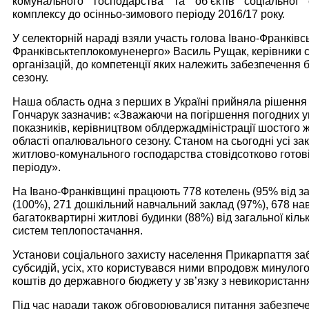
комунального господарства та об’єктів соціальної 
комплексу до осінньо-зимового періоду 2016/17 року.
У селекторній нараді взяли участь голова Івано-Франків
Франківськтеплокомуненерго» Василь Рущак, керівники ст
організацій, до компетенції яких належить забезпечення 
сезону.
Наша область одна з перших в Україні прийняла рішення
Гончарук зазначив: «Зважаючи на погіршення погодних у
показників, керівництвом облдержадміністрації шостого 
області опалювального сезону. Станом на сьогодні усі зак
житлово-комунального господарства стовідсотково готов
періоду».
На Івано-Франківщині працюють 778 котелень (95% від заг
(100%), 271 дошкільний навчальний заклад (97%), 678 нав
багатоквартирні житлові будинки (88%) від загальної кіль
систем теплопостачання.
Установи соціального захисту населення Прикарпаття за
субсидій, усіх, хто користувався ними впродовж минулого
коштів до державного бюджету у зв’язку з невикористанн
Під час наради також обговорювалися питання забезпеч