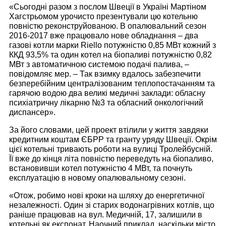
«Сьогодні разом з послом Швеції в Україні Мартіном
Хагстрьомом урочисто презентували цю котельню
повністю реконструйованою. В опалювальний сезон
2016-2017 вже працювало нове обладнання – два
газові котли марки Riello потужністю 0,85 МВт кожний з
ККД 93,5% та один котел на біопаливі потужністю 0,82
МВт з автоматичною системою подачі палива, –
повідомляє мер. – Так взимку вдалось забезпечити
безперебійним централізованим теплопостачанням та
гарячою водою два великі медичні заклади: обласну
психіатричну лікарню №3 та обласний онкологічний
диспансер».
За його словами, цей проект втілили у життя завдяки
кредитним коштам ЄБРР та гранту уряду Швеції. Окрім
цієї котельні тривають роботи на вулиці Тролейбусній.
Її вже до кінця літа повністю переведуть на біопаливо,
встановивши котел потужністю 4 МВт, та почнуть
експлуатацію в новому опалювальному сезоні.
«Отож, робимо нові кроки на шляху до енергетичної
незалежності. Один зі старих водонагрівних котлів, що
раніше працював на вул. Медичній, 17, залишили в
котельні як експонат. Наочний приклад, наскільки місто