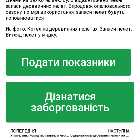
Днями на цю котельню було відвантажено певні
запаси деревинних пелет. Впродовж опалювального
сезону, по мірі використання, запаси пелет будуть
поповнюватися.
На фото: Котел на деревинних пелетах. Запаси пелет.
Вигляд пелет у мішку.
Подати показники
Дізнатися
заборгованість
ПОПЕРЕДНЯ
НАСТУПНА
У котельню Колодіївки завезли чергову партію деревини
Відвантажили деревинні пелети на котельню, що забезпечує тепловою енергією Геріатричний пансіонат