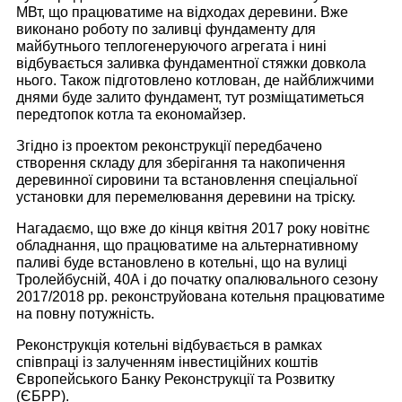
МВт, що працюватиме на відходах деревини. Вже
виконано роботу по заливці фундаменту для
майбутнього теплогенеруючого агрегата і нині
відбувається заливка фундаментної стяжки довкола
нього. Також підготовлено котлован, де найближчими
днями буде залито фундамент, тут розміщатиметься
передтопок котла та економайзер.
Згідно із проектом реконструкції передбачено
створення складу для зберігання та накопичення
деревинної сировини та встановлення спеціальної
установки для перемелювання деревини на тріску.
Нагадаємо, що вже до кінця квітня 2017 року новітнє
обладнання, що працюватиме на альтернативному
паливі буде встановлено в котельні, що на вулиці
Тролейбусній, 40А і до початку опалювального сезону
2017/2018 рр. реконструйована котельня працюватиме
на повну потужність.
Реконструкція котельні відбувається в рамках
співпраці із залученням інвестиційних коштів
Європейського Банку Реконструкції та Розвитку
(ЄБРР).