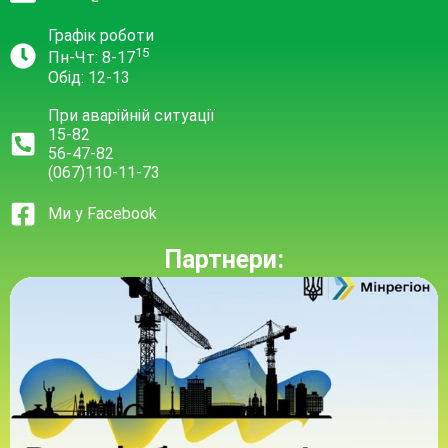
Графік роботи
15
Пн-Чт: 8-17
Обід: 12-13
При аварійній ситуації
15-82
56-47-82
(067)110-11-73
Ми у Facebook
Партнери: