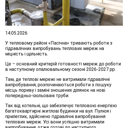
14.05.2026
У тепловому районі «Пасічна» тривають роботи з
гідравлічних випробувань теплових мереж на
міцність і щільність.
Це – основний критерій готовності мереж до роботи
в наступному опалювальному сезоні 2026-2027 рр.
Там, де теплові мережі не витримали гідравлічні
випробування, розпочинаються роботи з пошуку
місць пориву і заміні зношених ділянок на нові
попередньо-ізольовані труби.
Так від котельні, що забезпечує тепловою енергією
багатоквартирні житлові будинки на вул. Пулюя і
прилеглих, здійснено гідравлічні випробування
теплових мереж. Усі вони успішно витримали
випробування, отже готові до наступного