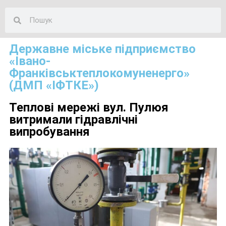
Державне міське підприємство
«Івано-
Франківськтеплокомуненерго»
(ДМП «ІФТКЕ»)
Теплові мережі вул. Пулюя
витримали гідравлічні
випробування