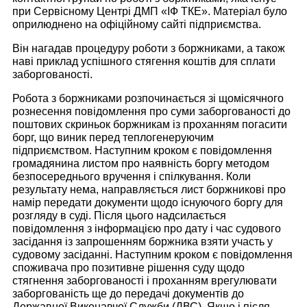
при Сервісному Центрі ДМП «ІФ ТКЕ». Матеріал було
оприлюднено на офіційному сайті підприємства.
Він нагадав процедуру роботи з боржниками, а також
наві приклад успішного стягення коштів для сплати
заборгованості.
Робота з боржниками розпочинається зі щомісячного
рознесення повідомлення про суми заборгованості до
поштових скриньок боржникам із проханням погасити
борг, що виник перед теплогенеруючим
підприємством. Наступним кроком є повідомлення
громадянина листом про наявність боргу методом
безпосереднього вручення і спілкування. Коли
результату нема, направляється лист боржникові про
намір передати документи щодо існуючого боргу для
розгляду в суді. Після цього надсилається
повідомлення з інформацією про дату і час судового
засідання із запрошенням боржника взяти участь у
судовому засіданні. Наступним кроком є повідомлення
споживача про позитивне рішення суду щодо
стягнення заборгованості і проханням врегулювати
заборгованість ще до передачі документів до
Державної Виконавчої Служби (ДВС). Якщо і після