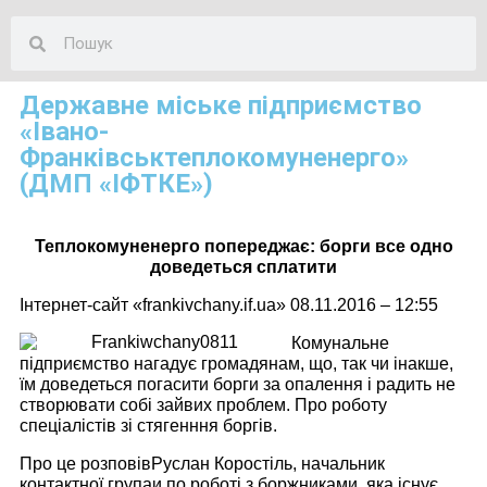
Державне міське підприємство
«Івано-
Франківськтеплокомуненерго»
(ДМП «ІФТКЕ»)
Теплокомуненерго попереджає: борги все одно
доведеться сплатити
Інтернет-сайт «frankivchany.if.ua» 08.11.2016 – 12:55
Комунальне
підприємство нагадує громадянам, що, так чи інакше,
їм доведеться погасити борги за опалення і радить не
створювати собі зайвих проблем. Про роботу
спеціалістів зі стягенння боргів.
Про це розповівРуслан Коростіль, начальник
контактної групаи по роботі з боржниками, яка існує