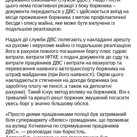
цього нема позитивної реакції з боку боржника –
документи передаються у ДВС і здійснюється виїзд на
місце проживання боржника з метою профілактичної
бесіди і опису майна, яке може бути вилучене із
подальшою реалізацією.
Надалі дії служби ДВС полягають у накладанні арешту
на рухоме і нерухоме майно із подальшою реалізацією
його в рахунок повного погашення боргу плюс судові
витрати, витрати ІФТКЕ з подачі документів до суду та
витрати працівників ДВС і витрати на евакуатор та
перевезення наявного автотранспорту боржника на
штраф майданчик (при його наявності). Окрім цього
накладаються стягнення на доходи боржника (на
заробітну плату чи пенсії, а також на депозитні
рахунки). Такий існує метод впливу на боржників. Він є
тривалий та врешті-решт боржник змушений погасити
увесь борг у значно більшому обсязі.
«Просто днями працівниками поліції був затриманий
біля супермаркету «Велес» громадянин, що проживає
на вулиці Хоткевича по спрямуванню працівників
ДВС», ― розповідає пан Коростіль.