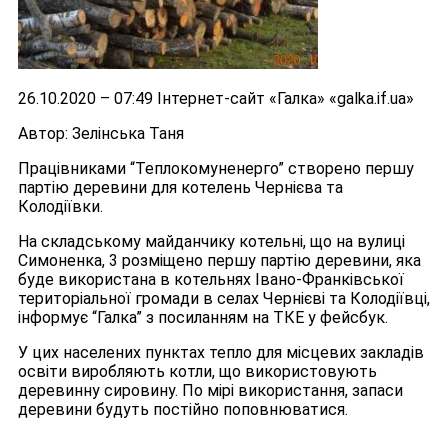
26.10.2020 – 07:49 Інтернет-сайт «Галка» «galka.if.ua»
Автор: Зелінська Таня
Працівниками “Теплокомуненерго” створено першу
партію деревини для котелень Чернієва та
Колодіївки.
На складському майданчику котельні, що на вулиці
Симоненка, 3 розміщено першу партію деревини, яка
буде використана в котельнях Івано-Франківської
територіальної громади в селах Чернієві та Колодіївці,
інформує “Галка” з посиланням на ТКЕ у фейсбук.
У цих населених пунктах тепло для місцевих закладів
освіти виробляють котли, що використовують
деревинну сировину. По мірі використання, запаси
деревини будуть постійно поповнюватися.