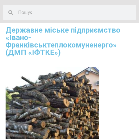
Державне міське підприємство
«Івано-
Франківськтеплокомуненерго»
(ДМП «ІФТКЕ»)