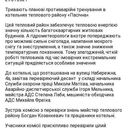
Тривають планові протиаварійні тренування в
котельнях теплового району «Пасічна».
Цей тепловий район забезпечує тепловою енергією
значну кількість багатоквартирних житлових
будинків. А гідрометеорологи вкотре попереджають
про можливі сильні снігопади, налипання мокрого
снігу та знеструмлення, а також значне зниження
температурних показників. Тому злагодженій, чіткій
роботі тепловиків під час імовірних екстремальних
ситуацій приділяється особливе значення.
До котельні, що розташована на вулиці Набережна,
4а, завітав перевіряючий десант у складі начальника
Служби охорони праці Миколи Матіїва, начальника
Аварійно-диспетчерської служби Ігоря Мельника,
майстра АДС Степана Лаби, машиніста-обходчика
АДС Михайла Фреїка.
Зустрів комісію з перевірки знань майстер теплового
району Богдан Козанкевич та працівники котельні.
Учасники комісії прискіпливо перевірили цілий