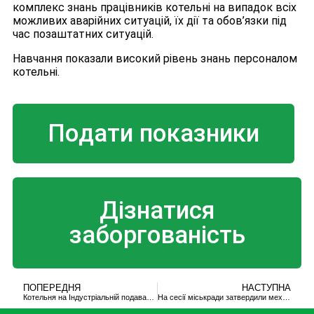
комплекс знань працівників котельні на випадок всіх
можливих аварійних ситуацій, їх дії та обов’язки під
час позаштатних ситуацій.
Навчання показали високий рівень знань персоналом
котельні.
Подати показники
Дізнатися
заборгованість
ПОПЕРЕДНЯ
НАСТУПНА
Котельня на Індустріальній подаватиме тепло ще три роки
На сесії міськради затвердили механізми роботи ДМП “Теплокомуненерго”