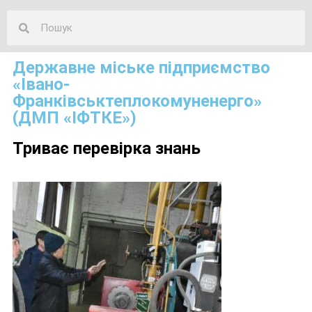
Державне міське підприємство
«Івано-
Франківськтеплокомуненерго»
(ДМП «ІФТКЕ»)
Триває перевірка знань