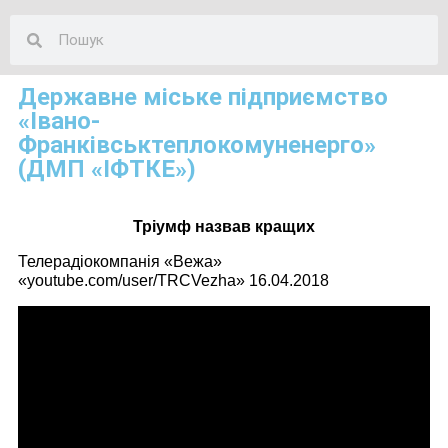
Державне міське підприємство
«Івано-
Франківськтеплокомуненерго»
(ДМП «ІФТКЕ»)
Тріумф назвав кращих
Телерадіокомпанія «Вежа»
«youtube.com/user/TRCVezha» 16.04.2018