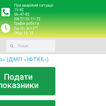
При аварійній ситуації
15-82
56-47-82
(067)110-11-73
Графік роботи
15
Пн-Чт: 8-17
Обід: 12-13
о» (ДМП «ІФТКЕ»)
Подати
показники