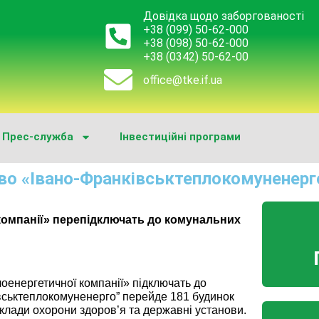
Довідка щодо заборгованості
+38 (099) 50-62-000
+38 (098) 50-62-000
+38 (0342) 50-62-00
office@tke.if.ua
Прес-служба
Інвестиційні програми
во «Івано-Франківськтеплокомуненерг
 компанії» перепідключать до комунальних
лоенергетичної компанії» підключать до
вськтеплокомуненерго” перейде 181 будинок
аклади охорони здоров’я та державні установи.