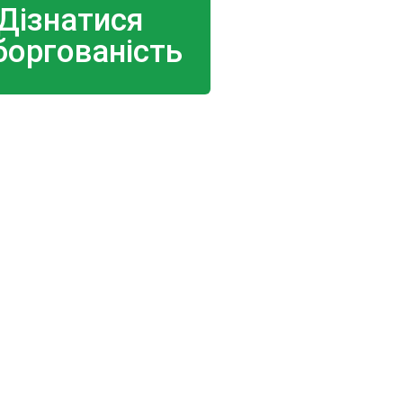
Дізнатися
боргованість