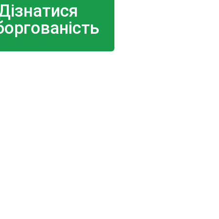
Дізнатися
боргованість