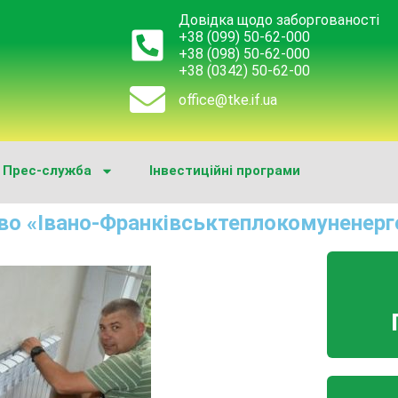
Довідка щодо заборгованості
+38 (099) 50-62-000
+38 (098) 50-62-000
+38 (0342) 50-62-00
office@tke.if.ua
Прес-служба
Інвестиційні програми
во «Івано-Франківськтеплокомуненерг