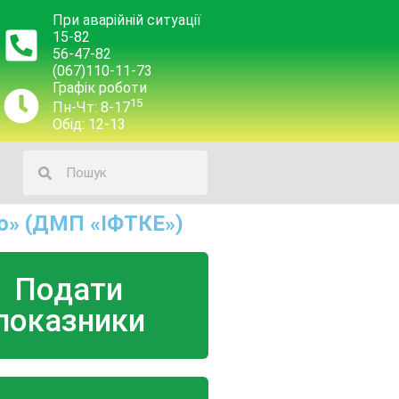
При аварійній ситуації
15-82
56-47-82
(067)110-11-73
Графік роботи
15
Пн-Чт: 8-17
Обід: 12-13
о» (ДМП «ІФТКЕ»)
Подати
показники