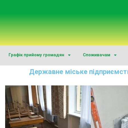
Графік прийому громадян
Споживачам
Державне міське підприємст