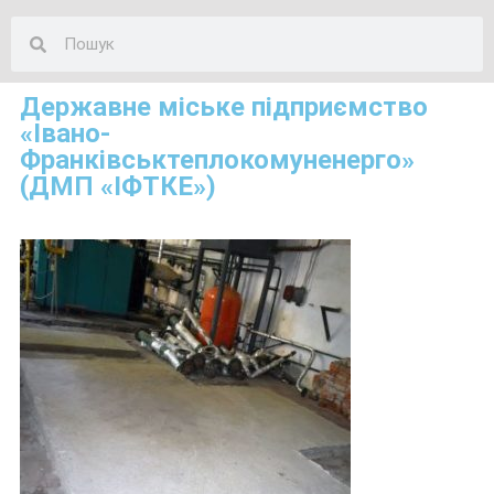
Державне міське підприємство
«Івано-
Франківськтеплокомуненерго»
(ДМП «ІФТКЕ»)