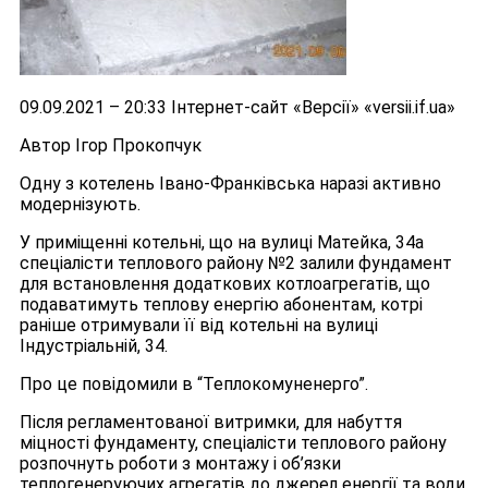
09.09.2021 – 20:33 Інтернет-сайт «Версії» «versii.if.ua»
Автор Ігор Прокопчук
Одну з котелень Івано-Франківська наразі активно
модернізують.
У приміщенні котельні, що на вулиці Матейка, 34а
спеціалісти теплового району №2 залили фундамент
для встановлення додаткових котлоагрегатів, що
подаватимуть теплову енергію абонентам, котрі
раніше отримували її від котельні на вулиці
Індустріальній, 34.
Про це повідомили в “Теплокомуненерго”.
Після регламентованої витримки, для набуття
міцності фундаменту, спеціалісти теплового району
розпочнуть роботи з монтажу і об’язки
теплогенеруючих агрегатів до джерел енергії та води.