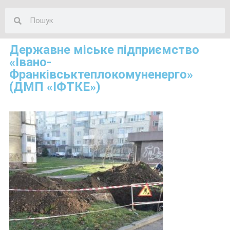
Державне міське підприємство
«Івано-
Франківськтеплокомуненерго»
(ДМП «ІФТКЕ»)