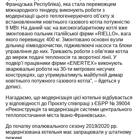
Французька Республіка), яка стала переможцем
міжнародного тендеру, виконують роботи з
модернізації цього теплогенеруючого об’єкту зі
встановленням новітнього газового котла потужністю
9 МВт. На даний час на високогабаритному котлі вже
змонтовано пальник італійської фірми «RIELLO», вага
якого перевищує 400 кг. Змонтовано основні вузли
дільниці хімводоочистки, підживлюючі насоси та блоки
управління до них. Тривають роботи з обв’язки котла
до мереж подачі теплоносія та зворотної лінії. У
подвір’ї працівники фірми «ENERTEX» виконують
зварювальні роботи на 30-ти метрових несучих
конструкціях, що утримуватимуть майбутній димар
новітнього потужного газового котла”, – йдеться у
дописі.
Нагадаємо, що модернізація цієї котельні відбувається
у відповідності до Проєкту співпраці з ЄБРР № 39004
«Реконструкція та модернізація системи центрального
теплопостачання міста Івано-Франківська».
До початку опалювального сезону 2019/2020 рр.
модернізована котельня має запрацювати у штатному
режимі.