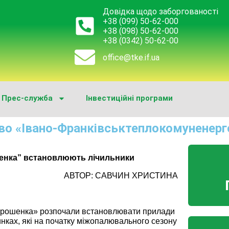
Довідка щодо заборгованості
+38 (099) 50-62-000
+38 (098) 50-62-000
+38 (0342) 50-62-00
office@tke.if.ua
Прес-служба
Інвестиційні програми
во «Івано-Франківськтеплокомуненерг
шенка” встановлюють лічильники
АВТОР: САВЧИН ХРИСТИНА
орошенка» розпочали встановлювати прилади
инках, які на початку міжопалювального сезону