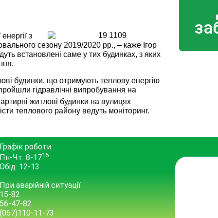
за
енергії з
вального сезону 2019/2020 рр., – каже Ігор
дуть встановлені саме у тих будинках, з яких
ння.
лові будинки, що отримують теплову енергію
 пройшли гідравлічні випробування на
вартирні житлові будинки на вулицях
сти теплового району ведуть моніторинг.
Графік роботи
15
Пн-Чт: 8-17
Обід: 12-13
При аварійній ситуації
15-82
56-47-82
(067)110-11-73