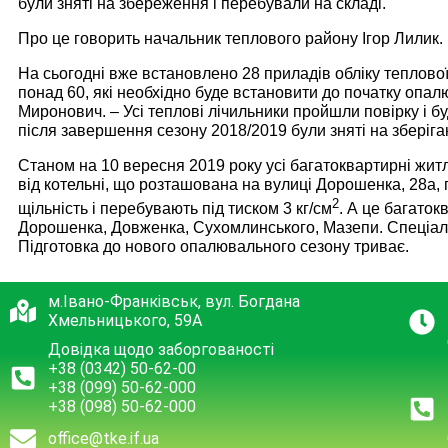
були зняті на збереження і перебували на складі.
Про це говорить начальник теплового району Ігор Лилик.
На сьогодні вже встановлено 28 приладів обліку теплової 
понад 60, які необхідно буде встановити до початку опалю
Миронович. – Усі теплові лічильники пройшли повірку і бу
після завершення сезону 2018/2019 були зняті на зберіга
Станом на 10 вересня 2019 року усі багатоквартирні жит
від котельні, що розташована на вулиці Дорошенка, 28а,
2
щільність і перебувають під тиском 3 кг/см
. А це багаток
Дорошенка, Довженка, Сухомлинського, Мазепи. Спеціалі
Підготовка до нового опалювального сезону триває.
м.Івано-Франківськ, вул. Богдана
Хмельницького, 59А
Довідка щодо заборгованості
+38 (0342) 50-62-00
+38 (099) 50-62-000
+38 (098) 50-62-000
office@tke.if.ua