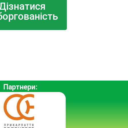
Дізнатися
боргованість
Партнери: