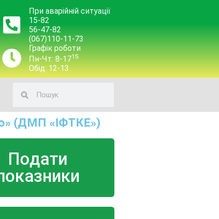
При аварійній ситуації
15-82
56-47-82
(067)110-11-73
Графік роботи
15
Пн-Чт: 8-17
Обід: 12-13
о» (ДМП «ІФТКЕ»)
Подати
показники