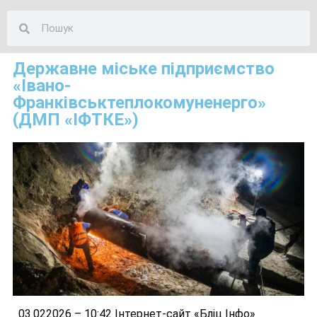
Державне міське підприємство
«Івано-
Франківськтеплокомуненерго»
(ДМП «ІФТКЕ»)
03.022026 – 10:42 Інтернет-сайт «Бліц Інфо»