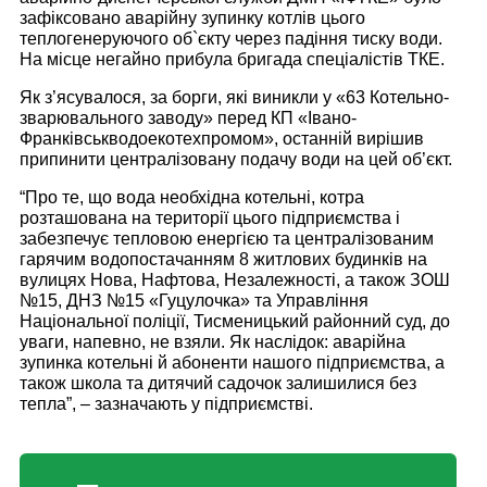
зафіксовано аварійну зупинку котлів цього
теплогенеруючого об`єкту через падіння тиску води.
На місце негайно прибула бригада спеціалістів ТКЕ.
Як з’ясувалося, за борги, які виникли у «63 Котельно-
зварювального заводу» перед КП «Івано-
Франківськводоекотехпромом», останній вирішив
припинити централізовану подачу води на цей об’єкт.
“Про те, що вода необхідна котельні, котра
розташована на території цього підприємства і
забезпечує тепловою енергією та централізованим
гарячим водопостачанням 8 житлових будинків на
вулицях Нова, Нафтова, Незалежності, а також ЗОШ
№15, ДНЗ №15 «Гуцулочка» та Управління
Національної поліції, Тисменицький районний суд, до
уваги, напевно, не взяли. Як наслідок: аварійна
зупинка котельні й абоненти нашого підприємства, а
також школа та дитячий садочок залишилися без
тепла”, – зазначають у підприємстві.