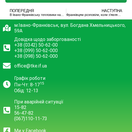
ПОПЕРЕДНЯ
НАСТУПНА
В Івано-Франківську тепловики намагаються “зігріти” бюджетну сферу
Франківцям розповіли, коли з’являється тепло в батареях і гаряча вода після увімкнення світла
м.Івано-Франківськ, вул. Богдана Хмельницького,
59А
Довідка щодо заборгованості
+38 (0342) 50-62-00
+38 (099) 50-62-000
+38 (098) 50-62-000
office@tke.if.ua
Графік роботи
15
Пн-Чт: 8-17
Обід: 12-13
При аварійній ситуації
15-82
56-47-82
(067)110-11-73
Ми у Facebook