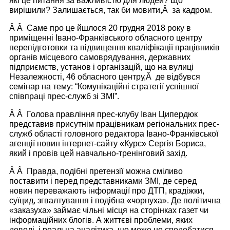
які це питання за важливістю для людей? Що
вирішили? Залишається, так би мовити,Â за кадром.
Â Â Саме про це йшлося 20 грудня 2018 року в
приміщенні Івано-Франківського обласного центру
перепідготовки та підвищення кваліфікації працівників
органів місцевого самоврядування, державних
підприємств, установ і організацій, що на вулиці
Незалежності, 46 обласного центру,Â де відбувся
семінар на тему: “Комунікаційні стратегії успішної
співпраці прес-служб зі ЗМІ”.
Â Â Голова правління прес-клубу Іван Ципердюк
представив присутнім працівникам регіональних прес-
служб області головного редактора Івано-Франківської
агенції новин інтернет-сайту «Курс» Сергія Бориса,
який і провів цей навчально-тренінговий захід.
Â Â Правда, подібні претензії можна сміливо
поставити і перед представниками ЗМІ, де серед
новин переважають інформації про ДТП, крадіжки,
суїцид, згвалтування і подібна «чорнуха». Де політична
«заказуха» займає чільні місця на сторінках газет чи
інформаційних блогів. А життєві проблеми, яких
доволі, і реальна аналітика, що може не сподобатися