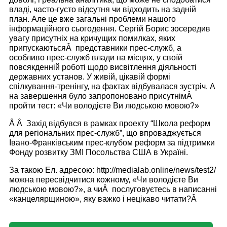
владі, часто-густо відсутня чи відходить на задній
план. Але це вже загальні проблеми нашого
інформаційного сьогодення. Сергій Борис зосередив
увагу присутніх на кричущих помилках, яких
припускаютьсяÂ представники прес-служб, а
особливо прес-служб влади на місцях, у своїй
повсякденній роботі щодо висвітлення діяльності
державних установ. У живій, цікавій формі
спілкування-тренінгу, на фактах відбувалася зустріч. А
на завершення було запропоновано присутнімÂ
пройти тест: «Чи володієте Ви людською мовою?»
Â Â Захід відбувся в рамках проекту “Школа реформ
для регіональних прес-служб”, що впроваджується
Івано-Франківським прес-клубом реформ за підтримки
Фонду розвитку ЗМІ Посольства США в Україні.
За такою Ел. адресою:
http
://
medialab
.
online
/
news
/
test
2/
можна пересвідчитися кожному, «Чи володієте Ви
людською мовою?», а чиÂ послуговуєтесь в написанні
«канцелярщиною», яку важко і нецікаво читати?Â