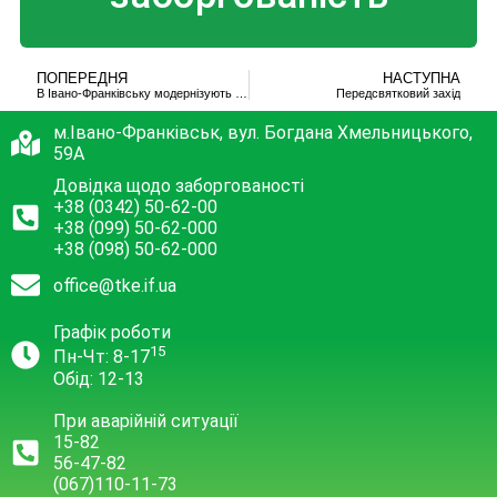
ПОПЕРЕДНЯ
НАСТУПНА
В Івано-Франківську модернізують теплову котельню
Передсвятковий захід
м.Івано-Франківськ, вул. Богдана Хмельницького,
59А
Довідка щодо заборгованості
+38 (0342) 50-62-00
+38 (099) 50-62-000
+38 (098) 50-62-000
office@tke.if.ua
Графік роботи
15
Пн-Чт: 8-17
Обід: 12-13
При аварійній ситуації
15-82
56-47-82
(067)110-11-73