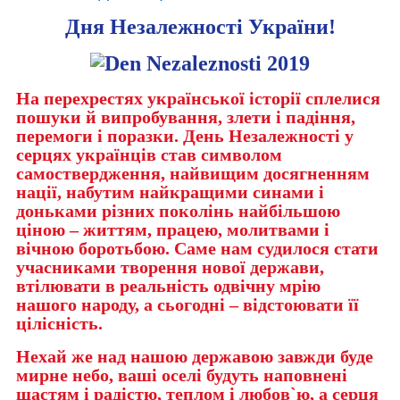
Дня Незалежності України!
На перехрестях української історії сплелися
пошуки й випробування, злети і падіння,
перемоги і поразки. День Незалежності у
серцях українців став символом
самоствердження, найвищим досягненням
нації, набутим найкращими синами і
доньками різних поколінь найбільшою
ціною – життям, працею, молитвами і
вічною боротьбою. Саме нам судилося стати
учасниками творення нової держави,
втілювати в реальність одвічну мрію
нашого народу, а сьогодні – відстоювати її
цілісність.
Нехай же над нашою державою завжди буде
мирне небо, ваші оселі будуть наповнені
щастям і радістю, теплом і любов`ю, а серця