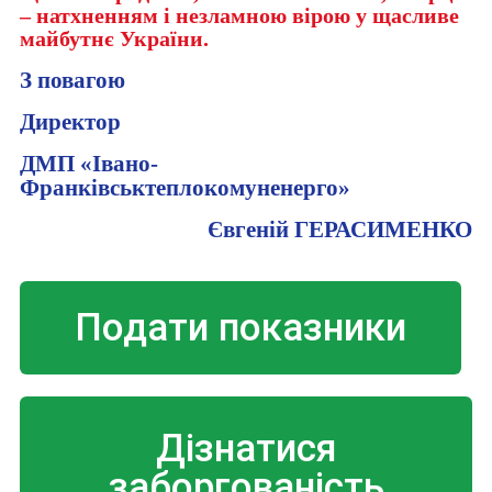
– натхненням і незламною вірою у щасливе
майбутнє України.
З повагою
Директор
ДМП «Івано-
Франківськтеплокомуненерго»
Євгеній ГЕРАСИМЕНКО
Подати показники
Дізнатися
заборгованість