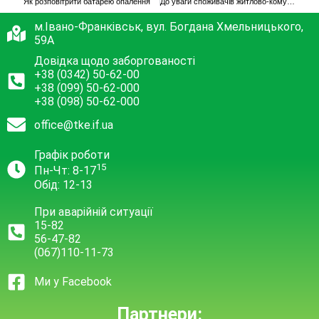
Як розповітрити батарею опалення
До уваги споживачів житлово-комунальних послуг: особливості підготовки будівель до опалювального періоду
м.Івано-Франківськ, вул. Богдана Хмельницького,
59А
Довідка щодо заборгованості
+38 (0342) 50-62-00
+38 (099) 50-62-000
+38 (098) 50-62-000
office@tke.if.ua
Графік роботи
15
Пн-Чт: 8-17
Обід: 12-13
При аварійній ситуації
15-82
56-47-82
(067)110-11-73
Ми у Facebook
Партнери: