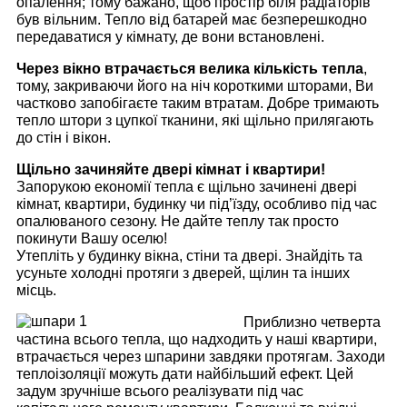
опалення; тому бажано, щоб простір біля радіаторів
був вільним. Тепло від батарей має безперешкодно
передаватися у кімнату, де вони встановлені.
Через вікно втрачається велика кількість тепла
,
тому, закриваючи його на ніч короткими шторами, Ви
частково запобігаєте таким втратам. Добре тримають
тепло штори з цупкої тканини, які щільно прилягають
до стін і вікон.
Щільно зачиняйте двері кімнат і квартири!
Запорукою економії тепла є щільно зачинені двері
кімнат, квартири, будинку чи під’їзду, особливо під час
опалюваного сезону. Не дайте теплу так просто
покинути Вашу оселю!
Утепліть у будинку вікна, стіни та двері. Знайдіть та
усуньте холодні протяги з дверей, щілин та інших
місць.
Приблизно четверта
частина всього тепла, що надходить у наші квартири,
втрачається через шпарини завдяки протягам. Заходи
теплоізоляції можуть дати найбільший ефект. Цей
задум зручніше всього реалізувати під час