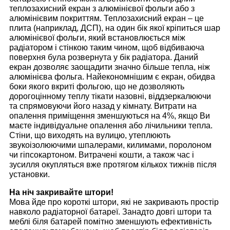
теплозахисний екран з алюмінієвої фольги або з
алюмінієвим покриттям. Теплозахисний екран – це
плита (наприклад, ДСП), на один бік якої кріпиться шар
алюмінієвої фольги, який встановлюється між
радіатором і стінкою таким чином, щоб відбиваюча
поверхня була розвернута у бік радіатора. Даний
екран дозволяє заощадити значно більше тепла, ніж
алюмінієва фольга. Найекономнішим є екран, обидва
боки якого вкриті фольгою, що не дозволяють
дорогоцінному теплу тікати назовні, віддзеркалюючи
та спрямовуючи його назад у кімнату. Витрати на
опалення приміщення зменшуються на 4%, якщо Ви
маєте індивідуальне опалення або лічильники тепла.
Стіни, що виходять на вулицю, утеплюють
звукоізолюючими шпалерами, килимами, поролоном
чи гіпсокартоном. Витрачені кошти, а також час і
зусилля окупляться вже протягом кількох тижнів після
установки.
На ніч закривайте штори!
Мова йде про короткі штори, які не закривають простір
навколо радіаторної батареї. Занадто довгі штори та
меблі біля батарей помітно зменшують ефективність