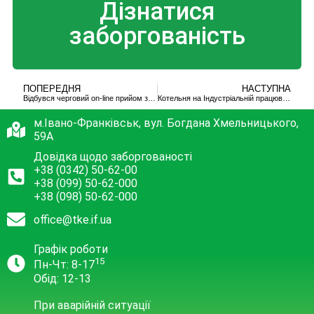
Дізнатися
заборгованість
ПОПЕРЕДНЯ
НАСТУПНА
Відбувся черговий on-line прийом заступника міського голови Р. Гайди
Котельня на Індустріальній працюватиме, поки франківці не підключать індивідуальне опалення
м.Івано-Франківськ, вул. Богдана Хмельницького,
59А
Довідка щодо заборгованості
+38 (0342) 50-62-00
+38 (099) 50-62-000
+38 (098) 50-62-000
office@tke.if.ua
Графік роботи
15
Пн-Чт: 8-17
Обід: 12-13
При аварійній ситуації