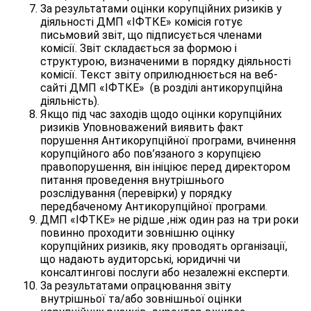
За результатами оцінки корупційних ризиків у
діяльності ДМП «ІФТКЕ» комісія готує
письмовий звіт, що підписується членами
комісії. Звіт складається за формою і
структурою, визначеними в порядку діяльності
комісії. Текст звіту оприлюднюється на веб-
сайті ДМП «ІФТКЕ» (в розділі антикорупційна
діяльність).
Якщо під час заходів щодо оцінки корупційних
ризиків Уповноважений виявить факт
порушення Антикорупційної програми, вчинення
корупційного або пов’язаного з корупцією
правопорушення, він ініціює перед директором
питання проведення внутрішнього
розслідування (перевірки) у порядку
передбаченому Антикорупційної програми.
ДМП «ІФТКЕ» не рідше ,ніж один раз на три роки
повинно проходити зовнішню оцінку
корупційних ризиків, яку проводять організації,
що надають аудиторські, юридичні чи
консалтингові послуги або незалежні експерти.
За результатами опрацювання звіту
внутрішньої та/або зовнішньої оцінки