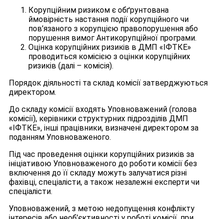
Корупційним ризиком є обґрунтована
ймовірність настання події корупційного чи
пов’язаного з корупцією правопорушення або
порушення вимог Антикорупційної програми.
Оцінка корупційних ризиків в ДМП «ІФТКЕ»
проводиться комісією з оцінки корупційних
ризиків (далі – комісія).
Порядок діяльності та склад комісії затверджуються
директором.
До складу комісії входять Уповноважений (голова
комісії), керівники структурних підрозділів ДМП
«ІФТКЕ», інші працівники, визначені директором за
поданням Уповноваженого.
Під час проведення оцінки корупційних ризиків за
ініціативою Уповноваженого до роботи комісії без
включення до її складу можуть залучатися різні
фахівці, спеціалісти, а також незалежні експерти чи
спеціалісти.
Уповноважений, з метою недопущення конфлікту
інтересів або необ’єктивності у роботі комісії, при