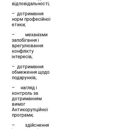
відповідальності;
– дотримання
норм професійної
етики;
– механізми
запобігання і
врегулювання
конфлікту
інтересів;
– дотримання
обмеження щодо
подарунків;
– нагляд і
контроль за
дотриманням
вимог
Антикорупційної
програми;
– здійснення