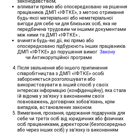
законодавством;
впливати прямо або опосередковано на рішення
працівників ДМП «ІФТКЕ», з метою отримання
будь-якої матеріальної або нематеріальної
вигоди для себе чи для близьких осіб, яка не
передбачена трудовим чи іншими документами
між ними та ДМП «ІФТКЕ» ;
вчиняти будь-які дії, які прямо або
опосередковано підбурюють інших працівників
ДМП «ІФТКЕ» до порушення вимог
Закону
чи Антикорупційної програми.
Після звільнення або іншого припинення
співробітництва з ДМП «ІФТКЕ» особі
забороняється розголошувати або
використовувати в інший спосіб у своїх
інтересах інформацію (конфіденційну), яка стала
їй відома у зв’язку з виконанням своїх
повноважень, договірних зобов’язань, крім
випадків, встановлених законом.
Вимагання, прохання, одержання подарунків для
себе чи третіх осіб від юридичних або фізичних
осіб працівниками, директором (безпосередньо
або через інших осіб) у зв’язку із виконанням