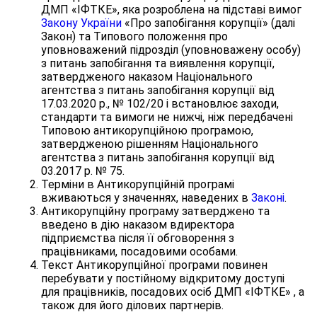
ДМП «ІФТКЕ», яка розроблена на підставі вимог
Закону України
«Про запобігання корупції» (далі
Закон) та Типового положення про
уповноважений підрозділ (уповноважену особу)
з питань запобігання та виявлення корупції,
затвердженого наказом Національного
агентства з питань запобігання корупції від
17.03.2020 р., № 102/20 і встановлює заходи,
стандарти та вимоги не нижчі, ніж передбачені
Типовою антикорупційною програмою,
затвердженою рішенням Національного
агентства з питань запобігання корупції від
03.2017 р. № 75.
Терміни в Антикорупційній програмі
вживаються у значеннях, наведених в
Законі
.
Антикорупційну програму затверджено та
введено в дію наказом вдиректора
підприємства після її обговорення з
працівниками, посадовими особами.
Текст Антикорупційної програми повинен
перебувати у постійному відкритому доступі
для працівників, посадових осіб ДМП «ІФТКЕ» , а
також для його ділових партнерів.