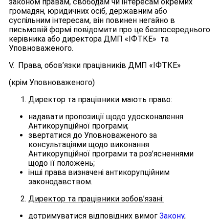
законом правам, свободам чи інтересам окремих
громадян, юридичних осіб, державним або
суспільним інтересам, він повинен негайно в
письмовій формі повідомити про це безпосереднього
керівника або директора ДМП «ІФТКЕ» та
Уповноваженого.
V. Права, обов’язки працівників ДМП «ІФТКЕ»
(крім Уповноваженого)
Директор та працівники мають право:
надавати пропозиції щодо удосконалення
Антикорупційної програми;
звертатися до Уповноваженого за
консультаціями щодо виконання
Антикорупційної програми та роз’ясненнями
щодо її положень;
інші права визначені антикорупційним
законодавством.
Директор та працівники зобов’язані:
дотримуватися відповідних вимог
Закону
,