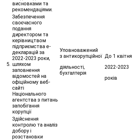
висновками та
рекомендаціями.
Забезпечення
своєчасного
подання
директором та
керівництвом
підприємства е-
Уповноважений
декларацій за
з антикорупційної
До 1 квітня
2022-2023 роки,
5.
шляхом
діяльності,
2022-2023
заповнення
бухгалтерія
відомостей на
років
офіційному веб-
сайті
Національного
агентства з питань
запобігання
корупції
Здійснення
контролю та аналіз
добору і
розстановки