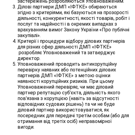
застережень розробляються Уповноваженим.
Ділові партнери ДМП «ІФТКЕ» обираються
згідно з критеріями, які базуються на прозорості
діяльності, конкурентності, якості товарів, робіт і
послуг та надійності і в окремих випадках з
врахуванням вимог Закону України «Про публічні
закупівлі».
Критерії і процедури відбору ділових партнерів
для різних сфер діяльності ДМП «ІФТКЕ»
розробляє Уповноважений та затверджує
директор.
Уповноважений проводить антикорупційну
перевірку наявних або потенційних ділових
партнерів ДМП «ІФТКЕ» з метою оцінки
наявності корупційних ризиків. При цьому
Уповноважений перевіряє, чи має діловий
партнер репутацію суб’єкта, діяльність якого
пов’язана з корупцією (навіть за відсутності
відповідних судових рішень) та чи не буде
діловий партнер використовуватися, як
посередник для передачі третім особам (або для
отримання від третіх осіб) неправомірної
вигоди.