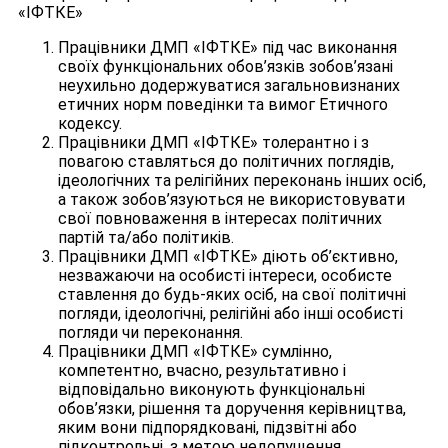
«ІФТКЕ»
Працівники ДМП «ІФТКЕ» під час виконання
своїх функціональних обов’язків зобов’язані
неухильно додержуватися загальновизнаних
етичних норм поведінки та вимог Етичного
кодексу.
Працівники ДМП «ІФТКЕ» толерантно і з
повагою ставляться до політичних поглядів,
ідеологічних та релігійних переконань інших осіб,
а також зобов’язуються не використовувати
свої повноваження в інтересах політичних
партій та/або політиків.
Працівники ДМП «ІФТКЕ» діють об’єктивно,
незважаючи на особисті інтереси, особисте
ставлення до будь-яких осіб, на свої політичні
погляди, ідеологічні, релігійні або інші особисті
погляди чи переконання.
Працівники ДМП «ІФТКЕ» сумлінно,
компетентно, вчасно, результативно і
відповідально виконують функціональні
обов’язки, рішення та доручення керівництва,
яким вони підпорядковані, підзвітні або
підконтрольні, з метою недопущення