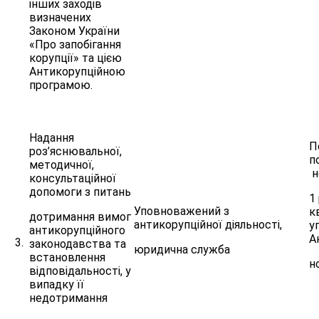
інших заходів
визначених
Законом України
«Про запобігання
корупції» та цією
Антикорупційною
програмою.
Надання
П
роз’яснювальної,
п
методичної,
н
консультаційної
допомоги з питань
1
Уповноважений з
к
дотримання вимог
антикорупційної діяльності,
у
антикорупційного
А
3.
законодавства та
юридична служба
встановлення
н
відповідальності, у
випадку її
недотримання