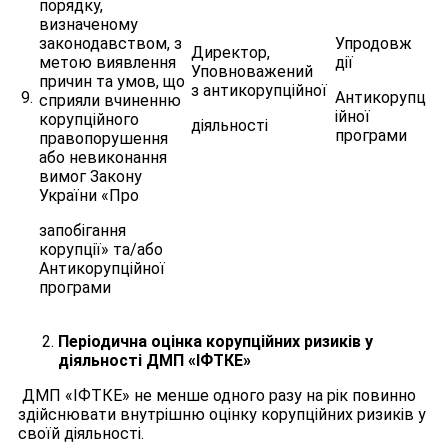
порядку,
визначеному
законодавством, з
Упродовж
Директор,
метою виявлення
дії
Уповноважений
причин та умов, що
з антикорупційної
9.
Антикорупц
сприяли вчиненню
ійної
корупційного
діяльності
програми
правопорушення
або невиконання
вимог Закону
України «Про
запобігання
корупції» та/або
Антикорупційної
програми
Періодична оцінка корупційних ризиків у
діяльності ДМП «ІФТКЕ»
ДМП «ІФТКЕ» не менше одного разу на рік повинно
здійснювати внутрішню оцінку корупційних ризиків у
своїй діяльності.