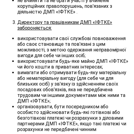
не вчиняти та не брати участі у вчиненні
корупційних правопорушень, пов’язаних з
діяльністю ДМП «ІФТКЕ» .
Директору та працівникам ДМП «ІФТКЕ»
забороняється:
використовувати свої службові повноваження
або своє становище та пов’язані з цим
можливості, з метою одержання неправомірної
вигоди для себе чи інших осіб;
використовувати будь-яке майно ДМП «ІФТКЕ»
чи його кошти в приватних інтересах;
вимагати або отримувати будь-яку матеріальну
або нематеріальну вигоду (для себе чи для
близьких осіб) у зв’язку із здійсненням своїх
посадових обов’язків, яка не передбачена
трудовим чи іншими документами між ними та
ДМП «ІФТКЕ»;
організовувати, бути посередником або
особисто здійснювати будь-які готівкові або
безготівкові платежі чи розрахунки з діловими
партнерами ДМП «ІФТКЕ», якщо такі платежі чи
розрахунки не передбачені чинним