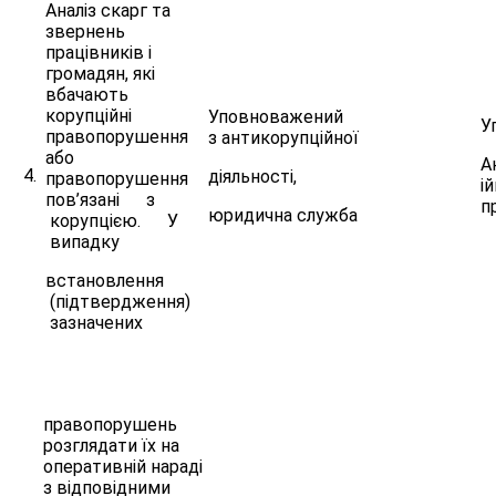
Аналіз скарг та
звернень
працівників і
громадян, які
вбачають
корупційні
Уповноважений
У
правопорушення
з антикорупційної
або
А
4.
діяльності,
правопорушення
ій
пов’язані з
п
юридична служба
корупцією. У
випадку
встановлення
(підтвердження)
зазначених
правопорушень
розглядати їх на
оперативній нараді
з відповідними