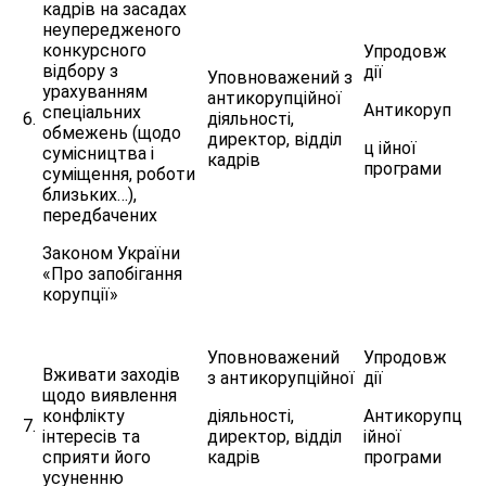
кадрів на засадах
неупередженого
конкурсного
Упродовж
відбору з
дії
Уповноважений з
урахуванням
антикорупційної
Антикоруп
спеціальних
6.
діяльності,
обмежень (щодо
директор, відділ
ц ійної
сумісництва і
кадрів
програми
суміщення, роботи
близьких…),
передбачених
Законом України
«Про запобігання
корупції»
Уповноважений
Упродовж
Вживати заходів
з антикорупційної
дії
щодо виявлення
конфлікту
діяльності,
Антикорупц
7.
інтересів та
директор, відділ
ійної
сприяти його
кадрів
програми
усуненню