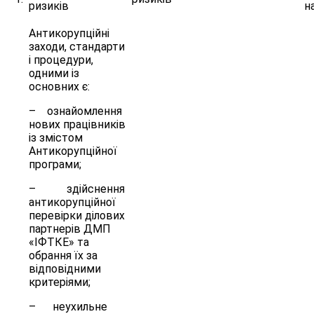
ризиків
на
Антикорупційні
заходи, стандарти
і процедури,
одними із
основних є:
– ознайомлення
нових працівників
із змістом
Антикорупційної
програми;
– здійснення
антикорупційної
перевірки ділових
партнерів ДМП
«ІФТКЕ» та
обрання їх за
відповідними
критеріями;
– неухильне