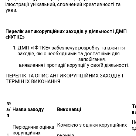
ілюстрації унікальний, сповнений креативності та
уяви.
Перелік антикорупційних заходів у діяльності ДМП
«ІФТКЕ»
ДМП «ІФТКЕ» забезпечує розробку та вжиття
заходів, які є необхідними та достатніми для
запобігання,
виявлення і протидії корупції у своїй діяльності.
ПЕРЕЛІК ТА ОПИС АНТИКОРУПЦІЙНИХ ЗАХОДІВ І
ТЕРМІН ЇХ ВИКОНАННЯ
№
Т
з/
Назва заходу
Виконавці
в
п
Н
Комісією з оцінки корупційних
Періодична оцінка
о
корупційних
1.
ризиків