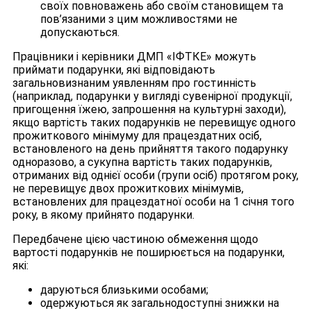
своїх повноважень або своїм становищем та
пов’язаними з цим можливостями не
допускаються.
Працівники і керівники ДМП «ІФТКЕ» можуть
приймати подарунки, які відповідають
загальновизнаним уявленням про гостинність
(наприклад, подарунки у вигляді сувенірної продукції,
пригощення їжею, запрошення на культурні заходи),
якщо вартість таких подарунків не перевищує одного
прожиткового мінімуму для працездатних осіб,
встановленого на день прийняття такого подарунку
одноразово, а сукупна вартість таких подарунків,
отриманих від однієї особи (групи осіб) протягом року,
не перевищує двох прожиткових мінімумів,
встановлених для працездатної особи на 1 січня того
року, в якому прийнято подарунки.
Передбачене цією частиною обмеження щодо
вартості подарунків не поширюється на подарунки,
які:
даруються близькими особами;
одержуються як загальнодоступні знижки на