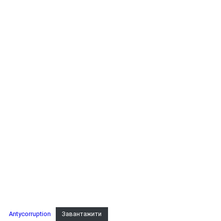
Antycorruption
Завантажити