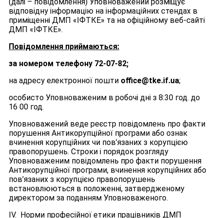
(далі – повідомлення) Уповноважений розміщує
відповідну інформацію на інформаційних стендах в
приміщенні ДМП «ІФТКЕ» та на офіційному веб-сайті
ДМП «ІФТКЕ».
Повідомлення приймаються:
за номером телефону 72-07-82;
на адресу електронної пошти
office
@
tke
.
if
.
ua
;
особисто Уповноваженим в робочі дні з 8:30 год. до
16 00 год.
Уповноважений веде реєстр повідомлень про факти
порушення Антикорупційної програми або ознак
вчинення корупційних чи пов’язаних з корупцією
правопорушень. Строки і порядок розгляду
Уповноваженим повідомлень про факти порушення
Антикорупційної програми, вчинення корупційних або
пов’язаних з корупцією правопорушень
встановлюються в положенні, затвердженому
директором за поданням Уповноваженого.
IV. Норми професійної етики працівників ДМП