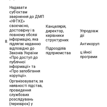
Надавати
суб’єктам
звернення до ДМП
«ІФТКЕ»
своєчасно,
Канцелярія,
достовірну і в
директор,
Упродовж
повному обсязі
керівники
дії
інформацію, яка
структурних
8.
підлягає наданню
Антикоруп
відповідно до
Підрозділів
ц ійної
Законів України
підприємства
програми
«Про доступ до
публічної
інформації» та
«Про запобігання
корупції».
Організовувати, за
наявності підстав,
проведення
службових
розслідувань
(перевірок) у