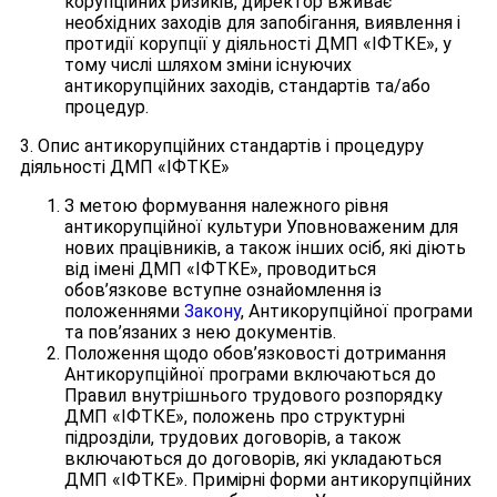
корупційних ризиків, директор вживає
необхідних заходів для запобігання, виявлення і
протидії корупції у діяльності ДМП «ІФТКЕ», у
тому числі шляхом зміни існуючих
антикорупційних заходів, стандартів та/або
процедур.
3. Опис антикорупційних стандартів і процедуру
діяльності ДМП «ІФТКЕ»
З метою формування належного рівня
антикорупційної культури Уповноваженим для
нових працівників, а також інших осіб, які діють
від імені ДМП «ІФТКЕ», проводиться
обов’язкове вступне ознайомлення із
положеннями
Закону
, Антикорупційної програми
та пов’язаних з нею документів.
Положення щодо обов’язковості дотримання
Антикорупційної програми включаються до
Правил внутрішнього трудового розпорядку
ДМП «ІФТКЕ», положень про структурні
підрозділи, трудових договорів, а також
включаються до договорів, які укладаються
ДМП «ІФТКЕ». Примірні форми антикорупційних