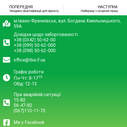
ПОПЕРЕДНЯ
НАСТУПНА
Зводимо фортифікації для фронту
Найкращі з охорони праці
м.Івано-Франківськ, вул. Богдана Хмельницького,
59А
Довідка щодо заборгованості
+38 (0342) 50-62-00
+38 (099) 50-62-000
+38 (098) 50-62-000
office@tke.if.ua
Графік роботи
15
Пн-Чт: 8-17
Обід: 12-13
При аварійній ситуації
15-82
56-47-82
(067)110-11-73
Ми у Facebook