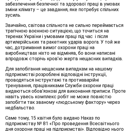
забезпечення безпечної та здорової праці в умовах
зміни клімату – це завдання, яке потребує спільних
зусиль.
Звичайно, світова спільнота не сильно переймається
трагічною воєнною ситуацією, що точиться на
теренах України і умовами праці під час і після
артилерійських та ракетних ударів ворога. У той же
час, дотримання вимог охорони праці на
виробництвах ніхто не відміняв, бо вони написані
впродовж сторічь кров’ю жертв нещасних випадків.
Для запобігання нещасним випадкам на нашому
підприємстві розроблені відповідні інструкції,
проводяться інструктажі та протиаварійні
тренування, працівниками Служби охорони праці
видаються обов’язкові для виконання приписи. Проте
навіть увесь комплекс робіт не може повністю
запобігти так званому «людському фактору» через
недбальство.
Саме тому, 15 квітня було видано Наказ по
підприємству № 81 «Про проведення Всесвітнього
дня охорони праці на підприємстві». Відповідно нього