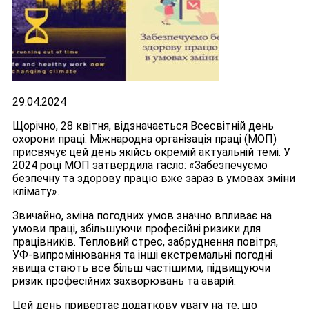
29.04.2024
Щорічно, 28 квітня, відзначається Всесвітній день
охорони праці. Міжнародна організація праці (МОП)
присвячує цей день якійсь окремій актуальній темі. У
2024 році МОП затвердила гасло: «Забезпечуємо
безпечну та здорову працю вже зараз в умовах зміни
клімату».
Звичайно, зміна погодних умов значно впливає на
умови праці, збільшуючи професійні ризики для
працівників. Тепловий стрес, забруднення повітря,
УФ-випромінювання та інші екстремальні погодні
явища стають все більш частішими, підвищуючи
ризик професійних захворювань та аварій.
Цей день привертає додаткову увагу на те, що