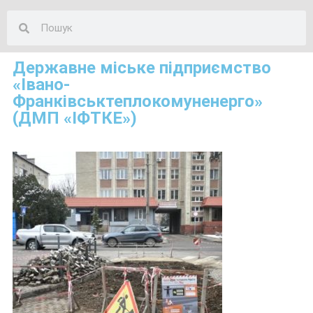
Державне міське підприємство
«Івано-
Франківськтеплокомуненерго»
(ДМП «ІФТКЕ»)