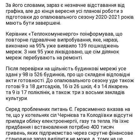
За його словами, зараз є незначне відставання від
графіка, але до кінця вересня усі планові роботи з
підготовки до опалювального сезону 2020-2021 років
мають бути завершені.
Керівник «Теплокомуненерго» поінформував, що
повторне гідравлічне випробування, яке, наразі,
виконано на 95% уже виявило 139 пошкоджень
мереж. З них 95 уже ліквідовано, ще сім ділянок
мереж перебувають на ремонті.
Після перевірки на щільність будинкові мережі усе
здані у 98 із 526 будинків, про що складені відповідні
акти готовності. До опалювального сезону уде також
готові 9 з 18 дитсадків, 16 із 26 шкіл, 4 з 14 лікарень
та 9 із 17 поліклінік, а також три з восьми закладів
культури.
Серед проблемних питань Є. Герасименко вказав на
те, що у котельнях сіл Чернієва та Колодіївки відсутні
прилади обліку електроенергії, газу та тепла. На їхнє
придбання і встановлення потрібно 400 тисяч
гривень, яких підприємство через скрутне фінансове
становище зараз виділити не може, а тому на це