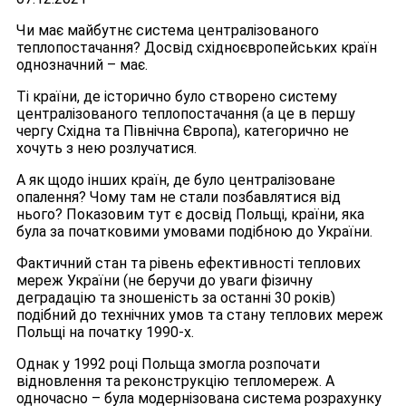
Чи має майбутнє система централізованого
теплопостачання? Досвід східноєвропейських країн
однозначний – має.
Ті країни, де історично було створено систему
централізованого теплопостачання (а це в першу
чергу Східна та Північна Європа), категорично не
хочуть з нею розлучатися.
А як щодо інших країн, де було централізоване
опалення? Чому там не стали позбавлятися від
нього? Показовим тут є досвід Польщі, країни, яка
була за початковими умовами подібною до України.
Фактичний стан та рівень ефективності теплових
мереж України (не беручи до уваги фізичну
деградацію та зношеність за останні 30 років)
подібний до технічних умов та стану теплових мереж
Польщі на початку 1990-х.
Однак у 1992 році Польща змогла розпочати
відновлення та реконструкцію тепломереж. А
одночасно – була модернізована система розрахунку