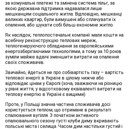
за комунальні платежі та змінена система пільг, за
якою державна підтримка надавалася лише
мешканцям соціального житла. Відповідно, мешканці
великих квартир, були вимушені або сплачувати їх
опалення, або шукати собі більш економне житло.
Як наслідок, теплопостачальні компанії мали кошти на
всебічну реконструкцію теплових мереж,
теплогенеруючого обладнання за європейськими
енергозберігаючими технологіями, а тому за 10 років
зуміли майже вдвічі зменшити витрати на опалення
своїх споживачів.
Звичайно, йдеться не про собівартість газу – вартість
теплової енергії в Україні в цілому нижче або
відповідає цінам у Європі (хоча, зважаючи на різницю
у рівні життя, у відсотковому еквіваленті витрати на
теплову енергію в Україні є вищими).
Проте, у Польщі значна частина споживачів досі
користується теплом, що отримане в результаті
спалювання вугілля. З початком активного
опалювального сезону густі клуби диму вкривають
польські міста і селища. Часом дим настільки густий і