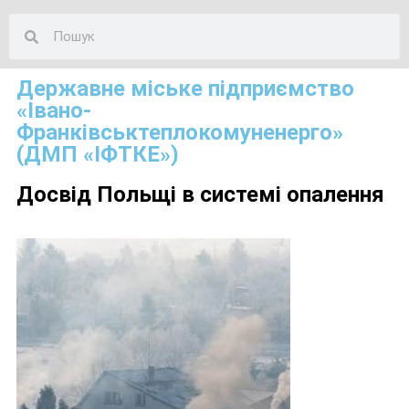
Державне міське підприємство
«Івано-
Франківськтеплокомуненерго»
(ДМП «ІФТКЕ»)
Досвід Польщі в системі опалення