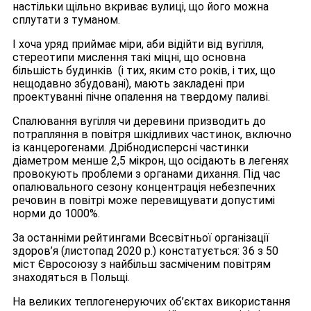
настільки щільно вкриває вулиці, що його можна
сплутати з туманом.
І хоча уряд приймає міри, аби відійти від вугілля,
стереотипи мислення такі міцні, що основна
більшість будинків (і тих, яким сто років, і тих, що
нещодавно збудовані), мають закладені при
проектуванні пічне опалення на твердому паливі.
Спалювання вугілля чи деревини призводить до
потрапляння в повітря шкідливих частинок, включно
із канцерогенами. Дрібнодисперсні частинки
діаметром менше 2,5 мікрон, що осідають в легенях
провокують проблеми з органами дихання. Під час
опалювального сезону концентрація небезпечних
речовин в повітрі може перевищувати допустимі
норми до 1000%.
За останніми рейтингами Всесвітньої організації
здоров’я (листопад 2020 р.) констатується: 36 з 50
міст Євросоюзу з найбільш засміченим повітрям
знаходяться в Польщі.
На великих теплогенеруючих об’єктах використання