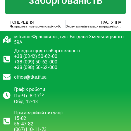
заборгованість
ПОПЕРЕДНЯ
НАСТУПНА
Як працюватиме монетизація субсидій
Знову активізувалися викрадачі кришок люків
м.Івано-Франківськ, вул. Богдана Хмельницького,
59А
Довідка щодо заборгованості
+38 (0342) 50-62-00
+38 (099) 50-62-000
+38 (098) 50-62-000
office@tke.if.ua
Графік роботи
15
Пн-Чт: 8-17
Обід: 12-13
При аварійній ситуації
15-82
56-47-82
(067)110-11-73