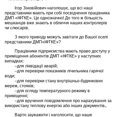
Ігор Зіновійович наголошує, що всі наші
представники мають при собі посвідчення працівника
ДМП «ІФТКЕ». Це однозначно! До того ж більшість
мешканців вже знають в обличчя наших контролерів
чи слюсарів.
З якого приводу можуть завітати до Вашої оселі
представники ДМП«ІФТКЕ»?
Працівники підприємства мають право доступу у
приміщення абонентів ДМП «ІФТКЕ» у наступних
випадках:
–
для ліквідації аварій;
–
для перевірки показників лічильника гарячої
води;
–
для перевірки стану внутрішньо-будинкових
мереж, стояків;
–
для огляду температурного режиму в
приміщенні;
–
для вручення повідомлення про нарахування за
використану теплову енергію або інших документів,.
Варто зауважити і наголосити, що наше