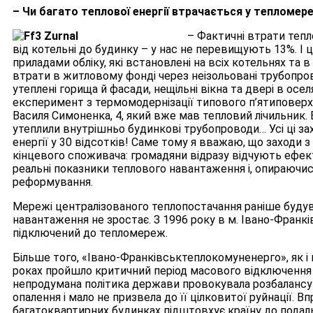
– Чи багато теплової енергії втрачається у тепломер
– Фактичні втрати тепл
від котельні до будинку – у нас не перевищують 13%. І
приладами обліку, які встановлені на всіх котельнях та 
втрати в житловому фонді через неізольовані трубопров
утеплені горища й фасади, нещільні вікна та двері в осел
експеримент з термомодернізації типового п’ятиповерх
Василя Симоненка, 4, який вже мав тепловий лічильник. 
утеплили внутрішньо будинкові трубопроводи… Усі ці за
енергії у 30 відсотків! Саме тому я вважаю, що заходи 
кінцевого споживача: громадяни відразу відчують ефек
реальні показники теплового навантаження і, опираючись
реформування.
Мережі централізованого теплопостачання раніше будува
навантаження не зростає. З 1996 року в м. Івано-Фран
підключений до тепломереж.
Більше того, «Івано-Франківськтеплокомуненерго», як і в
роках пройшло критичний період масового відключення 
непродумана політика держави провокувала розбаланс
опалення і мало не призвела до її цілковитої руйнації. 
багатоквартирних будинках підштовхує країну до подаль