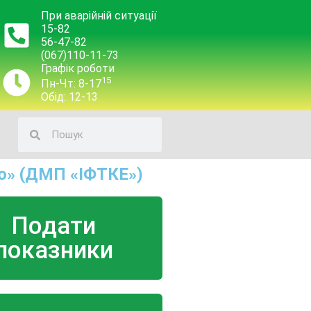
При аварійній ситуації
15-82
56-47-82
(067)110-11-73
Графік роботи
15
Пн-Чт: 8-17
Обід: 12-13
о» (ДМП «ІФТКЕ»)
Подати
показники