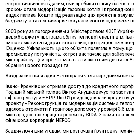
енергії виявилося вдалим, і ми зробили ставку на енерг
кроком стала модернізація газових котлів і впроваджен
видах палива. Кошти під реалізацію цих проектів залуча
бюджету, а також використовували кошти підприємств
2008 року за погодженням з Міністерством ЖКГ України 
держбюджету програма обліку теплової енергії в м. Іва
нашого міста на відкриття котельні, що працює на альт
Ющенко. Унікальність цього об’єкта полягала в тому, що
промислову потужність, котрої вистачало для забезпеч
мікрорайону. Цей проект мав стати пілотним для всієї Ук
обрання нового президента.
Вихід залишався один – співпраця з міжнародними інсти
Івано-Франківськ отримав доступ до кредитного портф
Тодішній міський голова Віктор Анушкевичус та заступн
інфраструктури ЄБРР Лін О’Грейді підписали кредитну уг
проекту «Реконструкція та модернізація системи теплоп
вдалось отримати й грантову допомогу у розмірі 3,6 мл
міжнародної співпраці та розвитку SIDA. З нами також у
фінансова корпорація NEFСO.
Завдячуючи цим угодам, ми розпочали ґрунтовну технічн