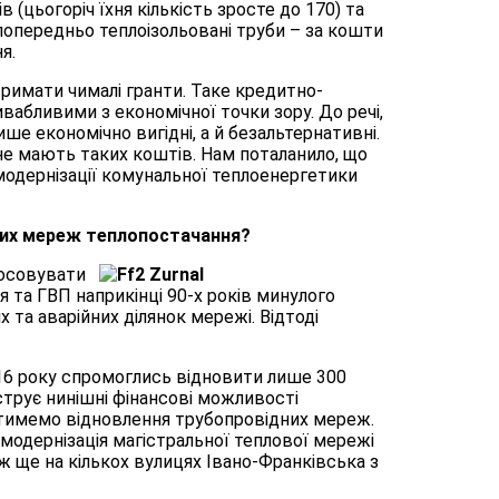
 (цьогоріч їхня кількість зросте до 170) та
попередньо теплоізольовані труби – за кошти
я.
тримати чималі гранти. Таке кредитно-
абливими з економічної точки зору. До речі,
ише економічно вигідні, а й безальтернативні.
не мають таких коштів. Нам поталанило, що
 модернізації комунальної теплоенергетики
них мереж теплопостачання?
тосовувати
 та ГВП наприкінці 90-х років минулого
 та аварійних ділянок мережі. Відтоді
16 року спромоглись відновити лише 300
трує нинішні фінансові можливості
нятимемо відновлення трубопровідних мереж.
модернізація магістральної теплової мережі
ж ще на кількох вулицях Івано-Франківська з