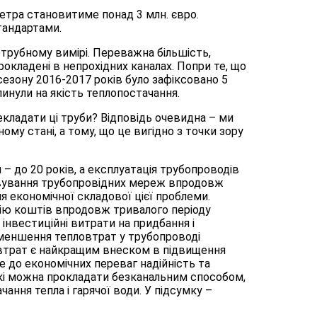
етра становитиме понад 3 млн. євро.
тандартами.
трубному вимірі. Переважна більшість,
окладені в непрохідних каналах. Попри те, що
зону 2016-2017 років було зафіксовано 5
плинули на якість теплопостачання.
кладати ці труби? Відповідь очевидна – ми
му стані, а тому, що це вигідно з точки зору
– до 20 років, а експлуатація трубопроводів
говування трубопровідних мереж впродовж
я економічної складової цієї проблеми.
ію коштів впродовж тривалого періоду
 інвестиційні витрати на придбання і
зменшення тепловтрат у трубопроводі
их втрат є найкращим внеском в підвищення
 до економічних переваг надійність та
які можна прокладати безканальним способом,
чання тепла і гарячої води. У підсумку –