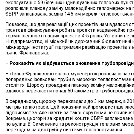
експлуатацію 59 блочних індивідуальних теплових пунктів
розпочали планову заміну малонадійних тепломереж на 
ЄБРР запланована заміна 14,5 км мереж теплопостачанн
Показово, що для реалізації цих проектів нам вдалося о
грантове фінансування робить проекти надзвичайно прив
термін окупності наших проектів 4-5 років. Усі вони не л
Ні підприємство, ні міський чи державний бюджет нині 
міжнародні інституції підтримали реалізацію проектів з
Івано-Франківська.
– Розкажіть як відбувається оновлення трубопровід
– «Івано-Франківськтеплокомуненерго» розпочало зас
попередньо ізольовані труби в мережах теплопостачання
століття. Щороку проводили планову заміну малонадійних
вдалось перекласти понад 50 кілометрів трубопроводів.
В середньому, щороку перекладали до 3 км мереж, а 20
метрів теплотраси. Цей показник найпромовистіше ілюс
підприємства. Але навіть за такої скрути ми не припи
Зокрема, цьогоріч за кредитні кошти ЄБРР запланована 
по вулиці В. Симоненка та реконструкція теплових мере
переходом на двотрубну систему теплопостачання.