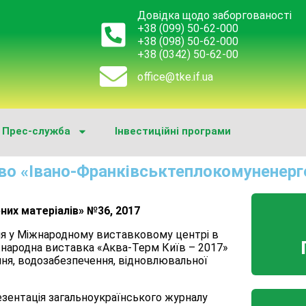
Довідка щодо заборгованості
+38 (099) 50-62-000
+38 (098) 50-62-000
+38 (0342) 50-62-00
office@tke.if.ua
Прес-служба
Інвестиційні програми
во «Івано-Франківськтеплокомуненерг
них матеріалів» №36, 2017
вня у Міжнародному виставковому центрі в
жнародна виставка «Аква-Терм Київ – 2017»
ння, водозабезпечення, відновлювальної
зентація загальноукраїнського журналу