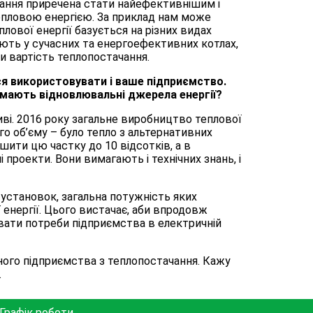
чання приречена стати найефективнішим і
пловою енергією. За приклад нам може
лової енергії базується на різних видах
юють у сучасних та енергоефективних котлах,
 вартість теплопостачання.
ся використовувати і ваше підприємство.
ймають відновлювальні джерела енергії?
иві. 2016 року загальне виробництво теплової
ього об’єму – було тепло з альтернативних
шити цю частку до 10 відсотків, а в
 проекти. Вони вимагають і технічних знань, і
установок, загальна потужність яких
 енергії. Цього вистачає, аби впродовж
ати потреби підприємства в електричній
ного підприємства з теплопостачання. Кажу
.
Графік роботи