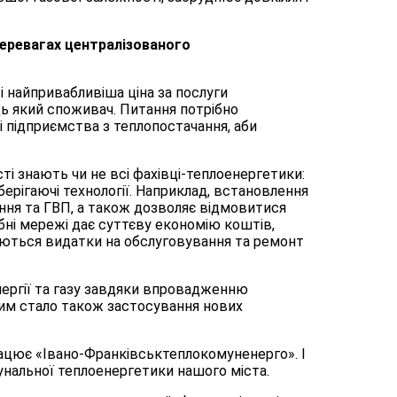
еревагах централізованого
 і найпривабливіша ціна за послуги
ь який споживач. Питання потрібно
 підприємства з теплопостачання, аби
ті знають чи не всі фахівці-теплоенергетики:
рігаючі технології. Наприклад, встановлення
ння та ГВП, а також дозволяє відмовитися
бні мережі дає суттєву економію коштів,
уються видатки на обслуговування та ремонт
ергії та газу завдяки впровадженню
им стало також застосування нових
рацює «Івано-Франківськтеплокомуненерго». І
нальної теплоенергетики нашого міста.