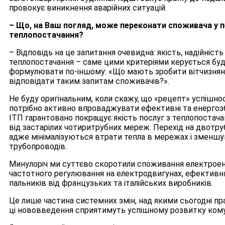
провокує виникнення аварійних ситуацій.
– Що, на Ваш погляд, може переконати споживача у п
теплопостачання?
– Відповідь на це запитання очевидна: якість, надійність
теплопостачання – саме цими критеріями керується буд
формулювати по-іншому: «Що мають зробити вітчизняні
відповідати таким запитам споживачів?».
Не буду оригінальним, коли скажу, що «рецепт» успішнос
потрібно активно впроваджувати ефективні та енергозбе
ІТП гарантовано покращує якість послуг з теплопостача
від застарілих чотиритрубних мереж. Перехід на двотру
адже мінімалізуються втрати тепла в мережах і зменш
трубопроводів.
Минулоріч ми суттєво скоротили споживання електроен
частотного регулювання на електродвигунах, ефективн
пальників від французьких та італійських виробників.
Це лише частина системних змін, над якими сьогодні п
ці нововведення сприятимуть успішному розвитку кому