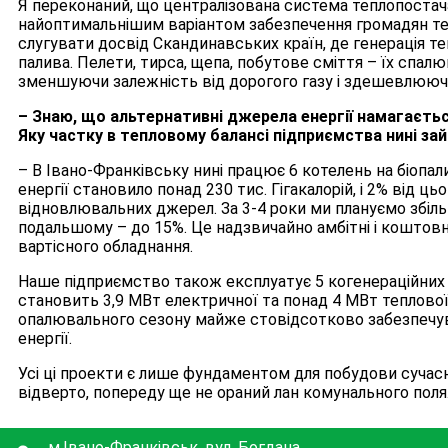
Я переконаний, що централізована система теплопоста
найоптимальнішим варіантом забезпечення громадян те
слугувати досвід Скандинавських країн, де генерація теп
палива. Пелети, тирса, щепа, побутове сміття – їх спал
зменшуючи залежність від дорогого газу і здешевлюючи
– Знаю, що альтернативні джерела енергії намагаєть
Яку частку в тепловому балансі підприємства нині за
– В Івано-Франківську нині працює 6 котелень на біопал
енергії становило понад 230 тис. Гігакалорій, і 2% від ц
відновлювальних джерел. За 3-4 роки ми плануємо збіль
подальшому – до 15%. Це надзвичайно амбітні і коштовні
вартісного обладнання.
Наше підприємство також експлуатує 5 когенераційних 
становить 3,9 МВт електричної та понад 4 МВт теплової
опалювального сезону майже стовідсотково забезпечув
енергії.
Усі ці проекти є лише фундаментом для побудови сучас
відверто, попереду ще не ораний лан комунального поля
м.Івано-Франківськ, вул. Богдана