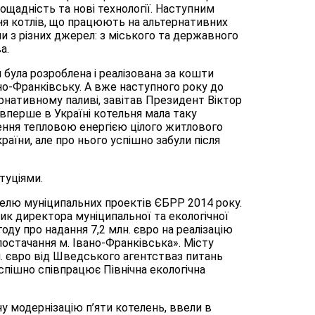
оощадність та нові технології. Наступним
ня котлів, що працюють на альтернативних
ли з різних джерел: з міського та державного
а.
була розроблена і реалізована за кошти
но-Франківську. А вже наступного року до
ернативному паливі, завітав Президент Віктор
 вперше в Україні котельня мала таку
ення тепловою енергією цілого житлового
раїни, але про нього успішно забули після
туціями.
елю муніципальних проектів ЄБРР 2014 року.
ик директора муніципальної та екологічної
оду про надання 7,2 млн. євро на реалізацію
остачання м. Івано-Франківська». Місту
н. євро від Шведського агентстваз питань
спішно співпрацює Північна екологічна
у модернізацію п’яти котелень, ввели в