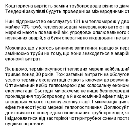
Кошторисна вартість заміни трубопроводів різного діам
Тендерні закупівлі будуть проведені за міжнародними с
Нині підприємство експлуатує 131 км тепломереж у дво
майже 70% труб, теплоізольовані мінеральною ватою і пр
мережі мають поважний вік, упродовж опалювального се
незначних аварій, які були оперативно ліквідовані і не в
Можливо, що у когось виникне запитання: навіщо ж пере
замінюємо труби не тому, що вони знаходяться в аварійно
економії витрат.
Як відомо, термін окупності теплових мереж найбільший 
триває понад 30 років. Тож загальні витрати на обслу
усього терміну експлуатації стають ключем до розумінн
Оптимальний вибір тепломережі дає колосальну економ
експлуатації. Сьогодні ми рахуємо не лише безпосередні
прокладання трубопроводу, а й економічний ефект від 
впродовж усього терміну експлуатації. І мінімізація ц
ефективності усієї мережі теплопостачання. Доплюсуйте
довговічність попередньо ізольованих трубопроводів, 
і відмовлятися від застарілої чотиритрубної схеми поста
суцільні переваги.