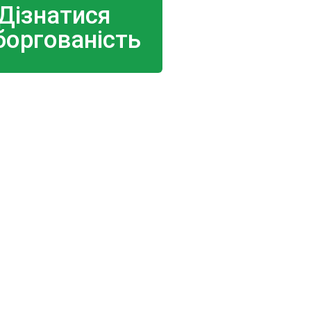
Дізнатися
боргованість