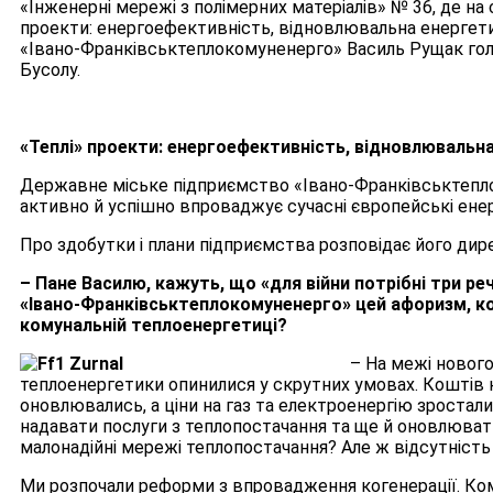
«Інженерні мережі з полімерних матеріалів» № 36, де на
проекти: енергоефективність, відновлювальна енергети
«Івано-Франківськтеплокомуненерго» Василь Рущак го
Бусолу.
«Теплі» проекти: енергоефективність, відновлювальн
Державне міське підприємство «Івано-Франківськтепл
активно й успішно впроваджує сучасні європейські енерг
Про здобутки і плани підприємства розповідає його ди
– Пане Василю, кажуть, що «для війни потрібні три речі
«Івано-Франківськтеплокомуненерго» цей афоризм, ко
комунальній теплоенергетиці?
– На межі нового
теплоенергетики опинилися у скрутних умовах. Коштів 
оновлювались, а ціни на газ та електроенергію зростал
надавати послуги з теплопостачання та ще й оновлюват
малонадійні мережі теплопостачання? Але ж відсутність 
Ми розпочали реформи з впровадження когенерації. Ко