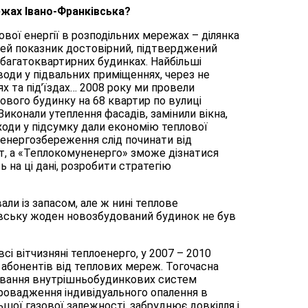
ежах Івано-Франківська?
ової енергії в розподільних мережах – ділянка
 цей показник достовірний, підтверджений
в багатоквартирних будинках. Найбільші
оди у підвальних приміщеннях, через не
ях та під’їздах… 2008 року ми провели
ового будинку на 68 квартир по вулиці
Виконали утеплення фасадів, замінили вікна,
ходи у підсумку дали економію теплової
з енергозбереження слід починати від
т, а «Теплокомуненерго» зможе дізнатися
 на ці дані, розробити стратегію
ли із запасом, але ж нині теплове
ківську жоден новозбудований будинок не був
сі вітчизняні теплоенерго, у 2007 – 2010
абонентів від теплових мереж. Тогочасна
ування внутрішньобудинкових систем
Впровадження індивідуального опалення в
шої газової залежності, забруднює довкілля і