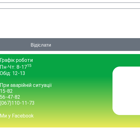
Відіслати
Графік роботи
15
Пн-Чт: 8-17
Обід: 12-13
При аварійній ситуації
15-82
56-47-82
(067)110-11-73
Ми у Facebook