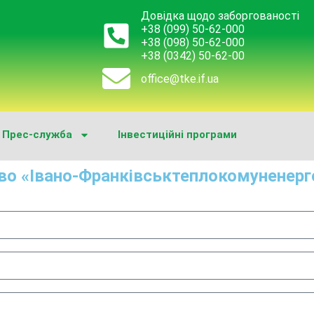
Довідка щодо заборгованості
+38 (099) 50-62-000
+38 (098) 50-62-000
+38 (0342) 50-62-00
office@tke.if.ua
Прес-служба
Інвестиційні програми
во «Івано-Франківськтеплокомуненерг