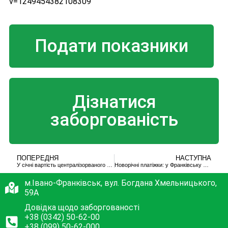
v=1249454382108309
Подати показники
Дізнатися
заборгованість
ПОПЕРЕДНЯ
НАСТУПНА
У січні вартість централізорваного опалення зросте на 20%
Новорічні платіжки: у Франківську подорожчає тепло
м.Івано-Франківськ, вул. Богдана Хмельницького,
59А
Довідка щодо заборгованості
+38 (0342) 50-62-00
+38 (099) 50-62-000