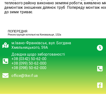
теплового району виконано земляні роботи, виявлено мі
демонтаж зношених ділянок труб Попереду монтаж нов
до зими триває.
ПОПЕРЕДНЯ
Реконструкція котельні на Коновальця, 132а
м.Івано-Франківськ, вул. Богдана
Хмельницького, 59А
Довідка щодо заборгованості
+38 (0342) 50-62-00
+38 (099) 50-62-000
+38 (098) 50-62-000
office@tke.if.ua