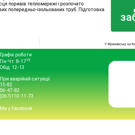
сця поривів тепломережі і розпочато
их попередньо-ізольованих труб. Підготовка
за
У Франківську на 
Графік роботи
15
Пн-Чт: 8-17
Обід: 12-13
При аварійній ситуації
15-82
56-47-82
(067)110-11-73
Ми у Facebook