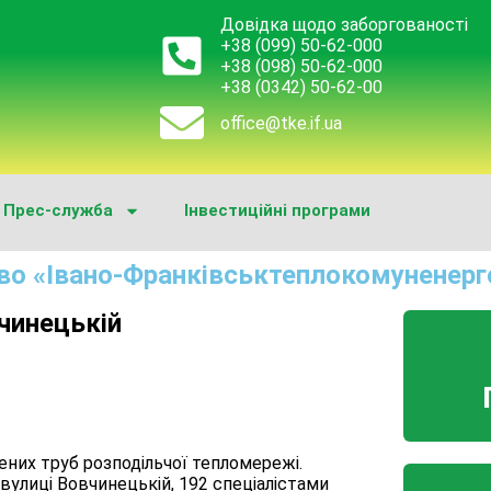
Довідка щодо заборгованості
+38 (099) 50-62-000
+38 (098) 50-62-000
+38 (0342) 50-62-00
office@tke.if.ua
Прес-служба
Інвестиційні програми
во «Івано-Франківськтеплокомуненерг
вчинецькій
ених труб розподільчої тепломережі.
вулиці Вовчинецькій, 192 спеціалістами