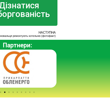
Дізнатися
боргованість
НАСТУПНА
Коновальця ремонтують котельню (фотофакт)
Партнери: