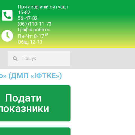
При аварійній ситуації
15-82
56-47-82
(067)110-11-73
Графік роботи
15
Пн-Чт: 8-17
Обід: 12-13
о» (ДМП «ІФТКЕ»)
Подати
показники