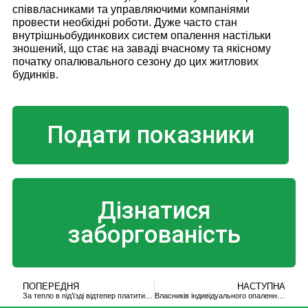
співвласниками та управляючими компаніями
провести необхідні роботи. Дуже часто стан
внутрішньобудинкових систем опалення настільки
зношений, що стає на заваді вчасному та якісному
початку опалювального сезону до цих житлових
будинків.
Подати показники
Дізнатися
заборгованість
ПОПЕРЕДНЯ
НАСТУПНА
За тепло в під’їзді відтепер платитимуть і франківці з індивідуальним
Власників індивідуального опалення змусять платити за місця загального користування