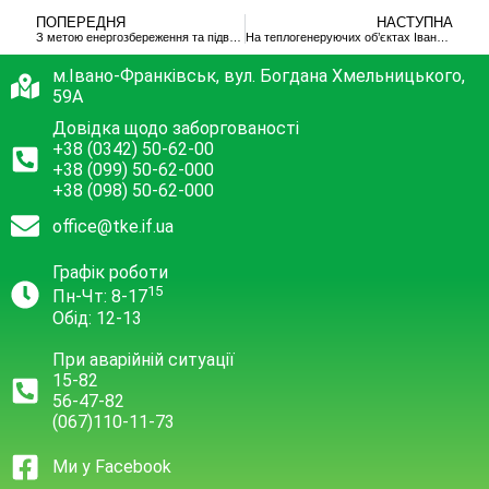
ПОПЕРЕДНЯ
НАСТУПНА
З метою енергозбереження та підвищення енергоефективності об’єктів
На теплогенеруючих об’єктах Івано-Франківська встановили перетворювачі частоти
м.Івано-Франківськ, вул. Богдана Хмельницького,
59А
Довідка щодо заборгованості
+38 (0342) 50-62-00
+38 (099) 50-62-000
+38 (098) 50-62-000
office@tke.if.ua
Графік роботи
15
Пн-Чт: 8-17
Обід: 12-13
При аварійній ситуації
15-82
56-47-82
(067)110-11-73
Ми у Facebook