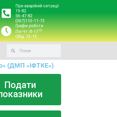
При аварійній ситуації
15-82
56-47-82
(067)110-11-73
Графік роботи
15
Пн-Чт: 8-17
Обід: 12-13
о» (ДМП «ІФТКЕ»)
Подати
показники