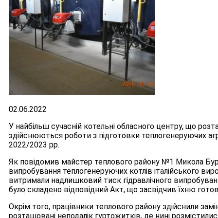
02.06.2022
У найбільш сучасній котельні обласного центру, що розт
здійснюються роботи з підготовки теплогенеруючих аг
2022/2023 рр.
Як повідомив майстер теплового району №1 Микола Буркун
випробування теплогенеруючих котлів італійського вир
витримали надлишковий тиск гідравлічного випробуван
було складено відповідний Акт, що засвідчив їхню готов
Окрім того, працівники теплового району здійснили замі
розташовані неподалік гуртожитків, де нині розмістилис