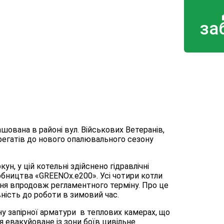
за
ашована в районі вул. Військових Ветеранів,
регатів до нового опалювального сезону
, у цій котельні здійснено гідравлічні
обництва «GREENOx.e200». Усі чотири котли
ня впродовж регламентного терміну. Про це
ність до роботи в зимовий час.
ну запірної арматури в теплових камерах, що
я евакуйоване із зони боїв цивільне