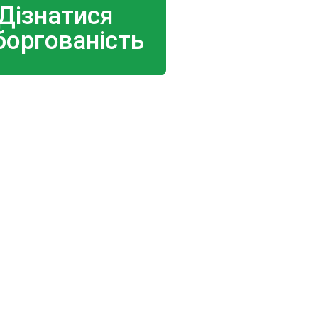
Дізнатися
боргованість