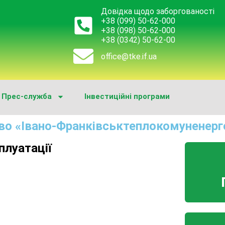
Довідка щодо заборгованості
+38 (099) 50-62-000
+38 (098) 50-62-000
+38 (0342) 50-62-00
office@tke.if.ua
Прес-служба
Інвестиційні програми
во «Івано-Франківськтеплокомуненерг
плуатації