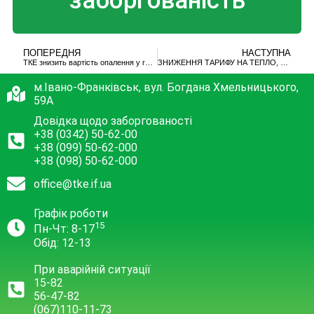
заборгованість
ПОПЕРЕДНЯ
НАСТУПНА
ТКЕ знизить вартість опалення у грудні на 10%
ЗНИЖЕННЯ ТАРИФУ НА ТЕПЛО, ЗАХОДИ ДО ДНЯ СОБОРНОСТІ ТА ХРЕЩЕННЯ ГОСПОДНЬОГО: НАЙВАЖЛИВІШЕ З ВИКОНКОМУ
м.Івано-Франківськ, вул. Богдана Хмельницького,
59А
Довідка щодо заборгованості
+38 (0342) 50-62-00
+38 (099) 50-62-000
+38 (098) 50-62-000
office@tke.if.ua
Графік роботи
15
Пн-Чт: 8-17
Обід: 12-13
При аварійній ситуації
15-82
56-47-82
(067)110-11-73