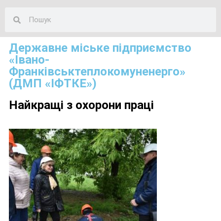
Державне міське підприємство
«Івано-
Франківськтеплокомуненерго»
(ДМП «ІФТКЕ»)
Найкращі з охорони праці