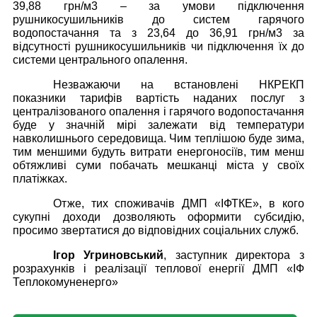
39,88 грн/м3 – за умови підключення
рушникосушильників до систем гарячого
водопостачання та з 23,64 до 36,91 грн/м3 за
відсутності рушникосушильників чи підключення їх до
системи центрального опалення.
Незважаючи на встановлені НКРЕКП
показники тарифів вартість наданих послуг з
централізованого опалення і гарячого водопостачання
буде у значній мірі залежати від температури
навколишнього середовища. Чим теплішою буде зима,
тим меншими будуть витрати енергоносіїв, тим менш
обтяжливі суми побачать мешканці міста у своїх
платіжках.
Отже, тих споживачів ДМП «ІФТКЕ», в кого
сукупні доходи дозволяють оформити субсидію,
просимо звертатися до відповідних соціальних служб.
Ігор Угриновський
, заступник директора з
розрахунків і реалізації теплової енергії ДМП «ІФ
Теплокомуненерго»