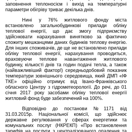
заповнення теплоносієм і вихід на температурні
параметри обігріву триває декілька днів.
Нині у 76% житлового фонду міста
встановлено загальнобудинкові прилади обліку
теплової енергії, що дає змогу підприємству
здійснювати нарахування винятково за фактично
спожиту мешканцями даних будинків теплову енергію.
Для інших споживачів, де ще не встановлено прилади
обліку теплової енергії, нарахування проводиться,
враховуючи теплове навантаження житлового
будинку, кількості днів та годин подачі тепла, а також
(найважливіший фактор!) середньодобовий показник
температури зовнішнього середовища, який ДМП «ІФ
ТКЕ» офіційно отримує від Івано-Франківського
обласного Центру з гідрометеорології. До речі, до 01
січня 2017 року засобами обліку теплової енергії
житловий фонд буде забезпечений на 100%.
Відповідно до постанови №1171 від
31.03.2015р. Національної комісії, що здійснює
державне регулювання у сферах енергетики та
комунальних послуг (НКРЕКП) «Про встановлення
тарифів на послуги з централізованого опалення та