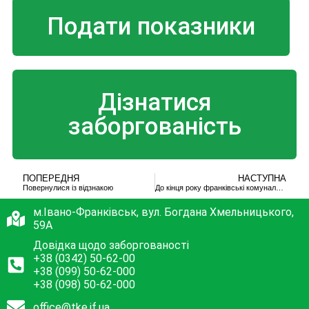
Подати показники
Дізнатися
заборгованість
ПОПЕРЕДНЯ
НАСТУПНА
Повернулися із відзнакою
До кінця року франківські комунальники обіцяють забезпечити лічильниками всі житлові та спеціалізова
м.Івано-Франківськ, вул. Богдана Хмельницького,
59А
Довідка щодо заборгованості
+38 (0342) 50-62-00
+38 (099) 50-62-000
+38 (098) 50-62-000
office@tke.if.ua