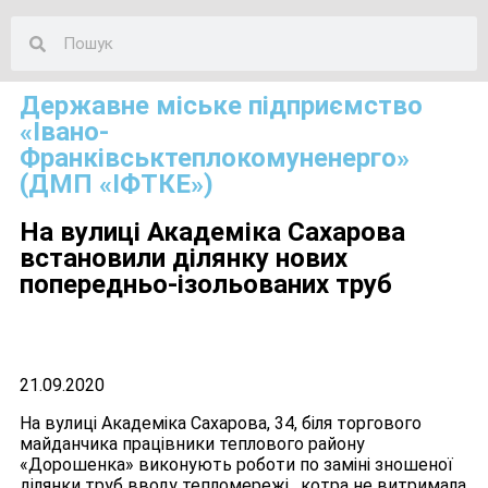
Державне міське підприємство
«Івано-
Франківськтеплокомуненерго»
(ДМП «ІФТКЕ»)
На вулиці Академіка Сахарова
встановили ділянку нових
попередньо-ізольованих труб
21.09.2020
На вулиці Академіка Сахарова, 34, біля торгового
майданчика працівники теплового району
«Дорошенка» виконують роботи по заміні зношеної
ділянки труб вводу тепломережі , котра не витримала