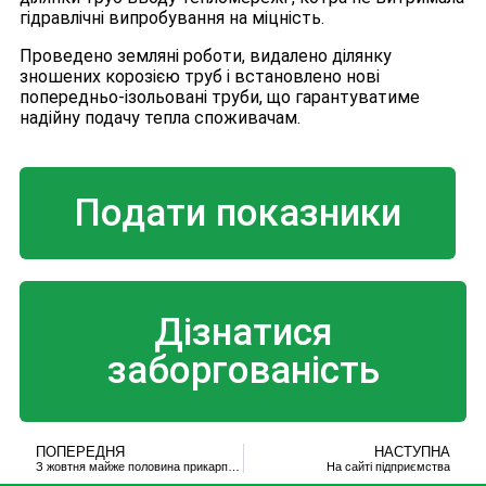
гідравлічні випробування на міцність.
Проведено земляні роботи, видалено ділянку
зношених корозією труб і встановлено нові
попередньо-ізольовані труби, що гарантуватиме
надійну подачу тепла споживачам.
Подати показники
Дізнатися
заборгованість
ПОПЕРЕДНЯ
НАСТУПНА
З жовтня майже половина прикарпатців можуть втратити газову субсидію (ВІДЕО)
На сайті підприємства