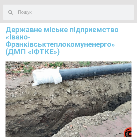
Державне міське підприємство
«Івано-
Франківськтеплокомуненерго»
(ДМП «ІФТКЕ»)