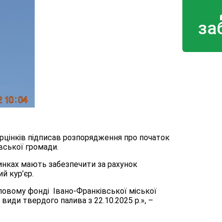
за
рцінків підписав розпорядження про початок
вської громади.
инках мають забезпечити за рахунок
й кур’єр.
ловому фонді Івано-Франківської міської
иди твердого палива з 22.10.2025 р.», –