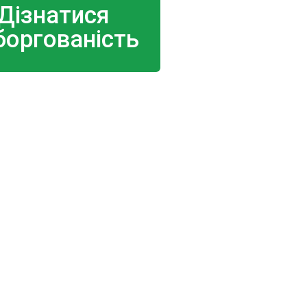
Дізнатися
боргованість