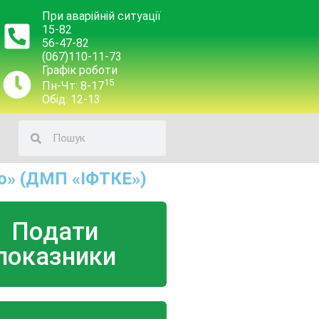
При аварійній ситуації
15-82
56-47-82
(067)110-11-73
Графік роботи
15
Пн-Чт: 8-17
Обід: 12-13
о» (ДМП «ІФТКЕ»)
Подати
показники